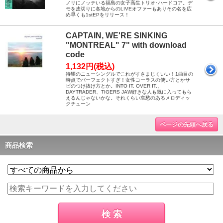
ノリにノッテいる福島の女子高生トリオ･ハードコア。デ
モを皮切りに各地からのLIVEオファーもありその名を広
め早くも1stEPをリリース！
CAPTAIN, WE'RE SINKING
"MONTREAL" 7" with download
code
1,132円(税込)
待望のニューシングルでこれがすさまじくいい！1曲目の
時点でパーフェクトすぎ！女性コーラスの使い方とかサ
ビのつけ抜け方とか。INTO IT. OVER IT.、
DAYTRADER、TIGERS JAW好きな人も気に入ってもら
えるんじゃないかな。それくらい哀愁のあるメロディッ
クチューン
ページの先頭へ戻る
商品検索