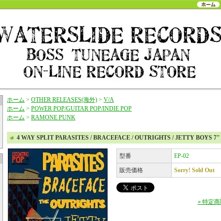
ホーム
>
OTHER RELEASES(海外)
>
V/A
ホーム
>
POWER POP/GUITAR POP/INDIE POP
ホーム
>
RAMONE PUNK
4 WAY SPLIT PARASITES / BRACEFACE / OUTRIGHTS / JETTY BOYS 7"
型番
EP-02
販売価格
Sorry! Sold Out
» 特定