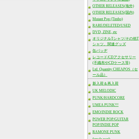
OTHER RELEASES(海外)
OTHER RELEASES(国内)
Mutant Pop (Timbo)
RARE/DELETED/USED
DVD, ZINE, etc
オリジナルTシャツ/その他T
シャツ、関連グッズ
缶バッヂ
レコード/CDアクセサリー
(不織布やCDケース等)
Ltd. Quantity CHEAPOS（セ
ール品）
新入荷＆再入荷
UK MELODIC
PUNK/HARDCORE
UMEA PUNK!!!
EMO/INDIE ROCK
POWER POP/GUITAR
POP/INDIE POP
RAMONE PUNK