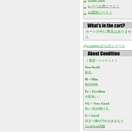
female punk
レーベル別ソート！
お国別ソート！
カートの中に商品はありませ
ん
@wsonigiri からのツイート
［ 盤質 / ジャケット ］
New/Seald
新品。
M = Mint
新品同様。
Ex = Excellent
大変良い。
VG = Very Good
良い/充分聞ける。
G = Good
目立つ傷や汚れがあるなど
Condition詳細