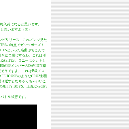
終入荷になると思います。
ないと思いますよ（笑）
クコンピリリース！これメンツ見た
TESの時点でガッツポーズ！
ITESといった名曲ぶちこんで
に引き立つ感じするわ。これはポ
ASITES、ロニーはシカトし
ESの現メンバーのDAVID在籍
定だそうですよ。これはB級メロ
EHOUSEのようなCRUZ影響
曲繰り返すとむちゃくちゃいいこ
ETTY BOYS。正直ぶっ倒れ
悪なバトル状態です。