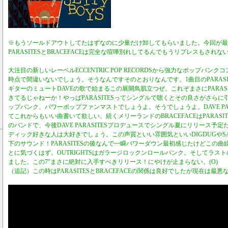
※もうソールドアウトしてたはずなのに少量だけ卸してもらいました。今回が最
PARASITESとBRACEFACEは完全な喧嘩別れしてるんでもうリプレスもされ
大注目の新しいレーベルECCENTRIC POP RECORDSから強力なポップパン
時点で間違いないでしょう。そうなんですそのとおりなんです。1曲目のPARASI
ギターのミュートDAVEの歌で始まるこの展開鳥肌立つぜ。これぞまさにPARAS
きてるじゃねーか！やっぱPARASITESってシングルで聴くとその良さがさら
ップパンク、パワーポップファンマストでしょうよ。そうでしょうよ。DAVE PAR
てこれからもいい曲書いて欲しい。続くメリーランドのBRACEFACEはPARASIT
のバンドで、今後DAVE PARASITESプロデュースでシングル夏にリリース予
ディック好きな人は大好きでしょう。この声質といい雰囲気といいDIGDUGやSAF
下のサウンド！PARASITESの後なんで一瞬パワーダウン最初感じたけどこの
とに気づくはず。OUTRIGHTSはガラージロックンロールパンク。そしてラストのJ
ました。この7"まさに絶対に入手すべきリリース！にやけが止まらない。(O)
（追記）この時はPARASITESとBRACEFACEの関係は良好でしたが現在は最