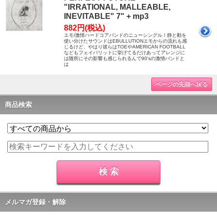
"IRRATIONAL, MALLEABLE,
INEVITABLE" 7" + mp3
882円(税込)
エモ/激情ハードコアバンドのニューシングル！静と動を
使い分けたサウンドはEBULLUTIONエモからの流れも感
じるけど、やはり彼らはTOEやAMERICAN FOOTBALL
などもフェイバリットに挙げてるだけあってアレンジに
は随所にその影響も感じられるんで90'sの激情バンドと
は
ページの先頭へ戻る
商品検索
メルマガ登録・解除