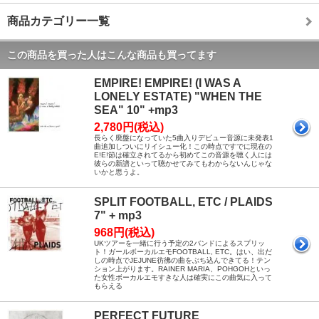
商品カテゴリー一覧
この商品を買った人はこんな商品も買ってます
EMPIRE! EMPIRE! (I WAS A
LONELY ESTATE) "WHEN THE
SEA" 10" +mp3
2,780円(税込)
長らく廃盤になっていた5曲入りデビュー音源に未発表1
曲追加しついにリイシュー化！この時点ですでに現在の
E!E!節は確立されてるから初めてこの音源を聴く人には
彼らの新譜といって聴かせてみてもわからないんじゃな
いかと思うよ。
SPLIT FOOTBALL, ETC / PLAIDS
7" + mp3
968円(税込)
UKツアーを一緒に行う予定の2バンドによるスプリッ
ト！ガールボーカルエモFOOTBALL, ETC。はい、出だ
しの時点でJEJUNE彷彿の曲をぶち込んできてる！テン
ション上がります。RAINER MARIA、POHGOHといっ
た女性ボーカルエモすきな人は確実にこの曲気に入って
もらえる
PERFECT FUTURE