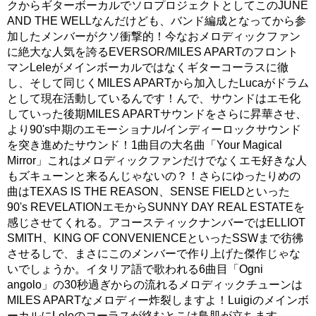
クからギターボーカルでソロプロジェクトとしてこのJUNE
AND THE WELLなんだけども、バンド編成となってから参
加したメンバーがクソ衝撃的！今なおメロディックファン
に絶大な人気を誇るEVERSOR/MILES APARTのフロント
マンLeleがメインボーカルではなくギターコーラスに徹
し、そして同じくMILES APARTから加入したLucaがドラム
として現在活動しているんです！んで、サウンドはエモ化
していった後期MILES APARTサウンドをさらに昇華させ、
より90's中期のエモーショナル/インディーロックサウンド
を突き進めたサウンド！1曲目の大名曲「Your Magical
Mirror」これはメロディックファンだけでなくエモ好きな人
もズキューンと来るんじゃないの？！さらにゆったりめの
曲はTEXAS IS THE REASON、SENSE FIELDといった
90's REVELATIONエモからSUNNY DAY REAL ESTATEを
感じさせてくれる。アコースティックナンバーではELLIOT
SMITH、KING OF CONVENIENCEといったSSWまで彷彿
させるしで、まさにこのメンバーで作り上げた傑作じゃな
いでしょうか。イタリア語で歌われる6曲目「Ogni
angolo」の30秒過ぎからの流れるメロディックチューンは
MILES APARTなメロディー炸裂しますよ！Luigiのメインボ
ーカルにLeleのコーラスが絡むとこは鳥肌が立ちます