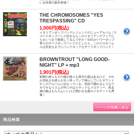
いる待望の新作登場！
THE CHROMOSOMES "YES
TRESPASSING" CD
1,000円(税込)
イタリアンポップパンクレジェンドのニューアルバム！3
コードポップパンク好きならこのイタリアンマフィアた
ちをいつまで無視してるんですか！SSCがパワーポップ
寄りのサーフポップパンクだとしたら、このクロモソム
スは完全なまでにパンクロックなサーフポップパンク！
BROWNTROUT "LONG GOOD-
NIGHT" LP + mp3
1,901円(税込)
初期の彼らもその後の彼らも両方の面はあるけど、それ
が消化され彼らが元々持っていて鳴らしていたサウンド
がこのアルバムに詰まっている。笑顔で踊れるようなウ
キウキなリズムの中にやはりサッドなメロディー。疾走
感の曲はもちろんいいけど聞かせる曲のメロディーも秀
逸！
ページの先頭へ戻る
商品検索