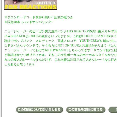
※ダウンロードコード取得可能URL記載の紙つき
※限定40本（ハンドナンバリング）
ニュージャージーのビーガン男女混声パンクFOX REACTIONSの10曲入り1st
JAWBREAKERとJUDGEの融合といってますが、これはGOOD CLEAN FUNやイ
路線でポップパンク、メロディック、高速メロコア、YOUTHCREWを1曲の中
なドタバタなサウンドで、そうもろにNOT ON TOURと共通項がありまくりな
ニュージャージーってわけでKID DYNAMITEしちゃってます！サウンド的に
ど歌詞はかなりポリティカル。でもこの女性ボーカルのボーカルスタイルかなり
カルの友人のレーベルなんだけド、これ次作は注目されて大きなレーベルに行き
しろあると思う！(O)