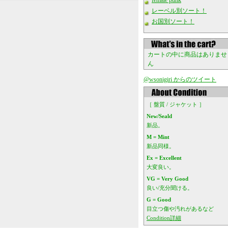
female punk
レーベル別ソート！
お国別ソート！
カートの中に商品はありませ
ん
@wsonigiri からのツイート
［ 盤質 / ジャケット ］
New/Seald
新品。
M = Mint
新品同様。
Ex = Excellent
大変良い。
VG = Very Good
良い/充分聞ける。
G = Good
目立つ傷や汚れがあるなど
Condition詳細