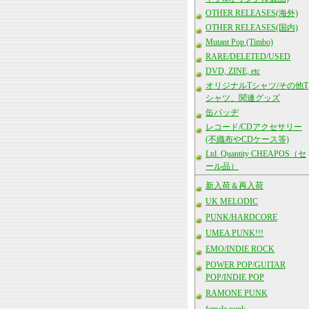
OTHER RELEASES(海外)
OTHER RELEASES(国内)
Mutant Pop (Timbo)
RARE/DELETED/USED
DVD, ZINE, etc
オリジナルTシャツ/その他T
シャツ、関連グッズ
缶バッヂ
レコード/CDアクセサリー
(不織布やCDケース等)
Ltd. Quantity CHEAPOS（セ
ール品）
新入荷＆再入荷
UK MELODIC
PUNK/HARDCORE
UMEA PUNK!!!
EMO/INDIE ROCK
POWER POP/GUITAR
POP/INDIE POP
RAMONE PUNK