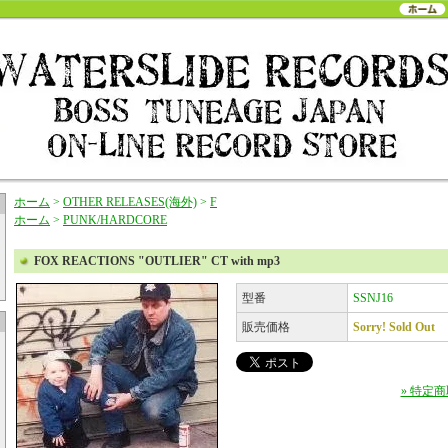
ホーム
>
OTHER RELEASES(海外)
>
F
ホーム
>
PUNK/HARDCORE
FOX REACTIONS "OUTLIER" CT with mp3
型番
SSNJ16
販売価格
Sorry! Sold Out
» 特定