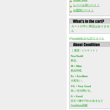
female punk
レーベル別ソート！
お国別ソート！
カートの中に商品はありませ
ん
@wsonigiri からのツイート
［ 盤質 / ジャケット ］
New/Seald
新品。
M = Mint
新品同様。
Ex = Excellent
大変良い。
VG = Very Good
良い/充分聞ける。
G = Good
目立つ傷や汚れがあるなど
Condition詳細