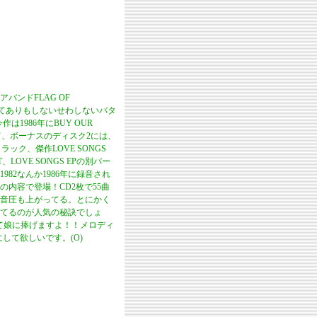
バンドFLAG OF
んてありもしないせわしないバタ
1986年にBUY OUR
して、ボーナスのディスク2には、
ック、傑作LOVE SONGS
、LOVE SONGS EPの別バー
82なんか1986年に録音され
内容で登場！CD2枚で55曲
音圧も上がってる。とにかく
てるのが人気の秘訣でしょ
て娘に捧げますよ！！メロディ
して欲しいです。(O)