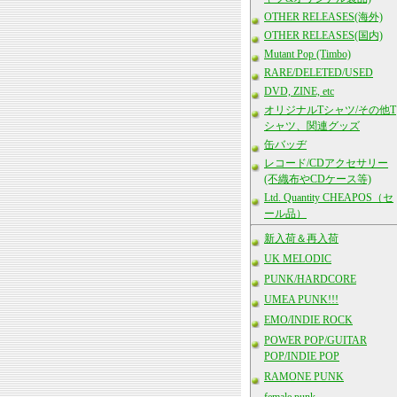
OTHER RELEASES(海外)
OTHER RELEASES(国内)
Mutant Pop (Timbo)
RARE/DELETED/USED
DVD, ZINE, etc
オリジナルTシャツ/その他T
シャツ、関連グッズ
缶バッヂ
レコード/CDアクセサリー
(不織布やCDケース等)
Ltd. Quantity CHEAPOS（セ
ール品）
新入荷＆再入荷
UK MELODIC
PUNK/HARDCORE
UMEA PUNK!!!
EMO/INDIE ROCK
POWER POP/GUITAR
POP/INDIE POP
RAMONE PUNK