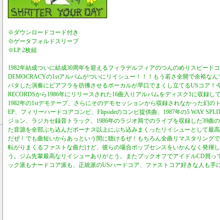
※ダウンロードコード付き
※ゲータフォルドスリーブ
※LP 2枚組
1982年結成ついに結成30周年を迎えるフィラデルフィアのつんのめりスピードコア
DEMOCRACYの1stアルバムがついにリイシュー！！！もう若さ全開で余裕な
バタした演奏にビアフラを彷彿させるボーカルが早口でまくし立てるUSコア！今作は
RECORDSから1986年にリリースされた16曲入りアルバムをディスク1に収録
1982年の1stデモテープ、さらにそのデモセッションから収録されなかった幻のトラ
EP、フィリーハードコアコンピ、Flipsideのコンピ提供曲、1987年の5 WAY SPLIT
ジョン、ラジカセ録音トラック、1986年のラジオ局でのライブを収録した39曲の19
た音源を全部ぶち込んだボーナス以上にぶち込みまくったリイシューとして最高の
だぜ！でも曲短いからあっという間に聴けるぜ！もちろん全曲リマスタリングで
転がりまくるファストな曲だけど、彼らの場合ポップセンスをいかんなく発揮し
う。ジム先輩最高なリイシューありがとう。またブックオフでアイドルCD買っ
ック派もナードコア派も、正統派のUSハードコア、ファストコア好きな人も手に