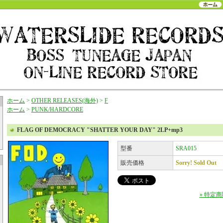
ホーム
>
OTHER RELEASES(海外)
>
F
ホーム
>
PUNK/HARDCORE
FLAG OF DEMOCRACY "SHATTER YOUR DAY" 2LP+mp3
型番
SRA015
販売価格
Sorry! Sold Out
» 特定