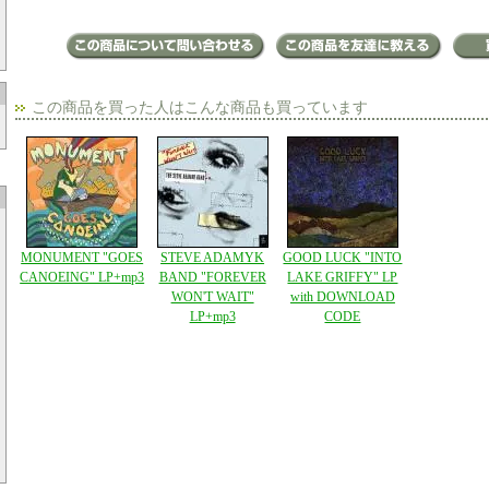
この商品を買った人はこんな商品も買っています
MONUMENT "GOES
STEVE ADAMYK
GOOD LUCK "INTO
CANOEING" LP+mp3
BAND "FOREVER
LAKE GRIFFY" LP
WON'T WAIT"
with DOWNLOAD
LP+mp3
CODE