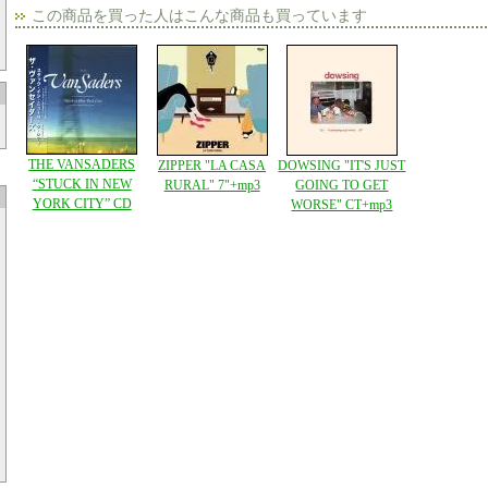
この商品を買った人はこんな商品も買っています
THE VANSADERS
ZIPPER "LA CASA
DOWSING "IT'S JUST
“STUCK IN NEW
RURAL" 7"+mp3
GOING TO GET
YORK CITY” CD
WORSE" CT+mp3