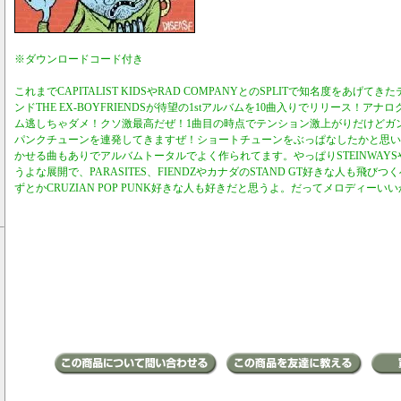
※ダウンロードコード付き
これまでCAPITALIST KIDSやRAD COMPANYとのSPLITで知名度をあげ
ンドTHE EX-BOYFRIENDSが待望の1stアルバムを10曲入りでリリース！ア
ム逃しちゃダメ！クソ激最高だぜ！1曲目の時点でテンション激上がりだけどガ
パンクチューンを連発してきますぜ！ショートチューンをぶっぱなしたかと思い
かせる曲もありでアルバムトータルでよく作られてます。やっぱりSTEINWAYS
うよな展開で、PARASITES、FIENDZやカナダのSTAND GT好きな人も飛
ずとかCRUZIAN POP PUNK好きな人も好きだと思うよ。だってメロディーいい