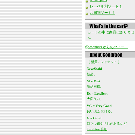
female punk
レーベル別ソート！
お国別ソート！
カートの中に商品はありませ
ん
@wsonigiri からのツイート
［ 盤質 / ジャケット ］
New/Seald
新品。
M = Mint
新品同様。
Ex = Excellent
大変良い。
VG = Very Good
良い/充分聞ける。
G = Good
目立つ傷や汚れがあるなど
Condition詳細