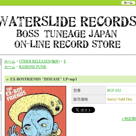
ホーム
>
OTHER RELEASES(海外)
>
E
ホーム
>
RAMONE PUNK
EX-BOYFRIENDS "DISEASE" LP+mp3
型番
RGF-032
販売価格
Sorry! Sold Out
» 特定