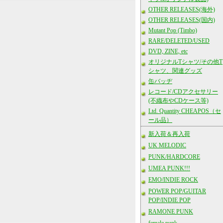
OTHER RELEASES(海外)
OTHER RELEASES(国内)
Mutant Pop (Timbo)
RARE/DELETED/USED
DVD, ZINE, etc
オリジナルTシャツ/その他T
シャツ、関連グッズ
缶バッヂ
レコード/CDアクセサリー
(不織布やCDケース等)
Ltd. Quantity CHEAPOS（セ
ール品）
新入荷＆再入荷
UK MELODIC
PUNK/HARDCORE
UMEA PUNK!!!
EMO/INDIE ROCK
POWER POP/GUITAR
POP/INDIE POP
RAMONE PUNK