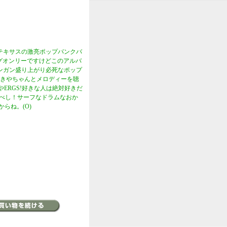
てきたテキサスの激亮ポップパンクバ
ナログオンリーですけどこのアルバ
ンガン盛り上がり必死なポップ
きやちゃんとメロディーを聴
やERGS!好きな人は絶対好きだ
びつくべし！サーフなドラムなおか
からね。(O)