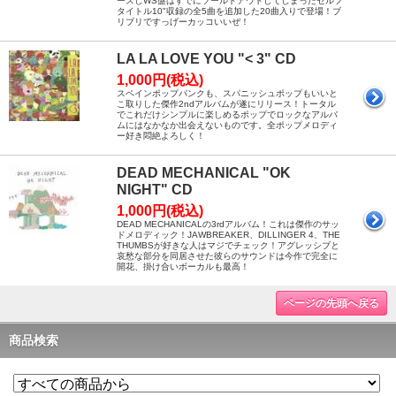
ースしWS盤はすでにソールドアウトしてしまったセルフ
タイトル10"収録の全5曲を追加した20曲入りで登場！ブ
リブリですっげーカッコいいぜ！
LA LA LOVE YOU "< 3" CD
1,000円(税込)
スペインポップパンクも、スパニッシュポップもいいと
こ取りした傑作2ndアルバムが遂にリリース！トータル
でこれだけシンプルに楽しめるポップでロックなアルバ
ムにはなかなか出会えないものです。全ポップメロディ
ー好き悶絶よろしく！
DEAD MECHANICAL "OK
NIGHT" CD
1,000円(税込)
DEAD MECHANICALの3rdアルバム！これは傑作のサッ
ドメロディック！JAWBREAKER、DILLINGER 4、THE
THUMBSが好きな人はマジでチェック！アグレッシブと
哀愁な部分を同居させた彼らのサウンドは今作で完全に
開花、掛け合いボーカルも最高！
ページの先頭へ戻る
商品検索