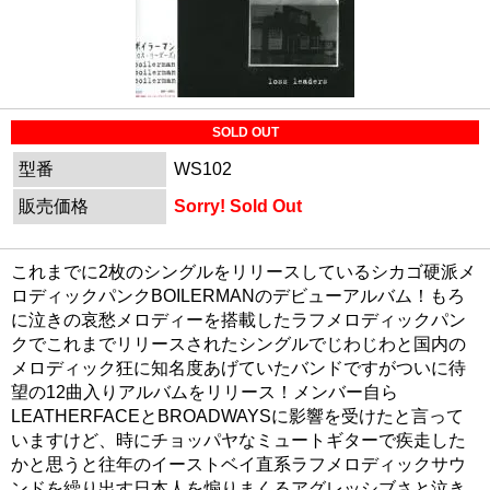
SOLD OUT
型番
WS102
販売価格
Sorry! Sold Out
これまでに2枚のシングルをリリースしているシカゴ硬派メ
ロディックパンクBOILERMANのデビューアルバム！もろ
に泣きの哀愁メロディーを搭載したラフメロディックパン
クでこれまでリリースされたシングルでじわじわと国内の
メロディック狂に知名度あげていたバンドですがついに待
望の12曲入りアルバムをリリース！メンバー自ら
LEATHERFACEとBROADWAYSに影響を受けたと言って
いますけど、時にチョッパヤなミュートギターで疾走した
かと思うと往年のイーストベイ直系ラフメロディックサウ
ンドを繰り出す日本人を煽りまくるアグレッシブさと泣き