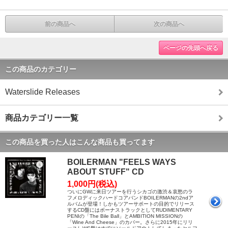
前の商品へ
次の商品へ
ページの先頭へ戻る
この商品のカテゴリー
Waterslide Releases
商品カテゴリー一覧
この商品を買った人はこんな商品も買ってます
BOILERMAN "FEELS WAYS
ABOUT STUFF" CD
1,000円(税込)
ついにGWに来日ツアーを行うシカゴの激渋＆哀愁のラ
フメロディックハードコアバンドBOILERMANの2ndア
ルバムが登場！しかもツアーサポートの目的でリリース
するCD盤にはボーナストラックとしてRUDIMENTARY
PENIの「The Bile Ball」とAMBITION MISSIONの
「Wine And Cheese」のカバー。さらに2015年にリリ