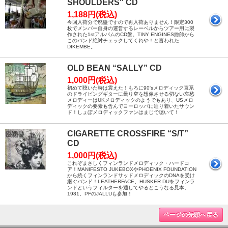
SHOULDERS" CD
1,188円(税込)
今回入荷分で廃盤ですので再入荷ありません！限定300
枚でメンバー自身の運営するレーベルからツアー用に製
作された1stアルバムのCD盤。TINY ENGINES総帥から
このバンド絶対チェックしてくれや！と言われた
DIKEMBE。
OLD BEAN “SALLY” CD
1,000円(税込)
初めて聴いた時は震えた！もろに90'sメロディック直系
のドライビングギターに曇り空を想像させる切ない哀愁
メロディーはUKメロディックのようでもあり、USメロ
ディックの要素も含んでヨーロッパに辿り着いたサウン
ド！しょぼメロディックファンはまじで聴いて！
CIGARETTE CROSSFIRE “S/T”
CD
1,000円(税込)
これぞまさしくフィンランドメロディック・ハードコ
ア！MANIFESTO JUKEBOXやPHOENIX FOUNDATION
から続くフィンランドサッドメロディックのDNAを受け
継ぐバンド！LEATHERFACE、HUSKER DUをフィンラ
ンドというフィルターを通してやるとこうなる見本。
1981、PFのJALLUも参加！
ページの先頭へ戻る