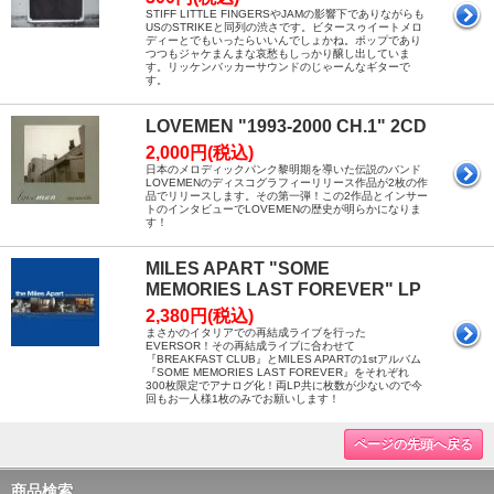
STIFF LITTLE FINGERSやJAMの影響下でありながらも
USのSTRIKEと同列の渋さです。ビタースゥイートメロ
ディーとでもいったらいいんでしょかね。ポップであり
つつもジャケまんまな哀愁もしっかり醸し出していま
す。リッケンバッカーサウンドのじゃーんなギターで
す。
LOVEMEN "1993-2000 CH.1" 2CD
2,000円(税込)
日本のメロディックパンク黎明期を導いた伝説のバンド
LOVEMENのディスコグラフィーリリース作品が2枚の作
品でリリースします。その第一弾！この2作品とインサー
トのインタビューでLOVEMENの歴史が明らかになりま
す！
MILES APART "SOME
MEMORIES LAST FOREVER" LP
2,380円(税込)
まさかのイタリアでの再結成ライブを行った
EVERSOR！その再結成ライブに合わせて
『BREAKFAST CLUB』とMILES APARTの1stアルバム
『SOME MEMORIES LAST FOREVER』をそれぞれ
300枚限定でアナログ化！両LP共に枚数が少ないので今
回もお一人様1枚のみでお願いします！
ページの先頭へ戻る
商品検索