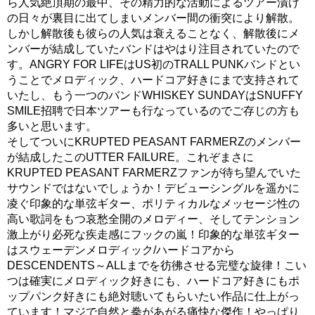
ら人気絶頂期の最中、その精力的な活動によるツアー漬け
の日々が裏目に出てしまいメンバー間の衝突により解散。
しかし解散後も彼らの人気は衰えることなく、解散後にメ
ンバーが結成していたバンドはやはり注目されていたので
す。ANGRY FOR LIFEはUS初のTRALL PUNKバンドとい
うことでメロディック、ハードコア好きにまで支持されて
いたし、もう一つのバンドWHISKEY SUNDAYはSNUFFY
SMILE招聘で日本ツアーも行なっているのでご存じの方も
多いと思います。
そしてついにKRUPTED PEASANT FARMERZのメンバー
が結成したこのUTTER FAILURE。これぞまさに
KRUPTED PEASANT FARMERZファンが待ち望んでいた
サウンドではないでしょうか！デビューシングルを遥かに
凌ぐ印象的な単弦ギター、ポリティカルなメッセージ性の
高い歌詞をもつ哀愁全開のメロディー、そしてテンション
激上がり必死な疾走感にフックの嵐！印象的な単弦ギター
はスウェーデンメロディック/ハードコアから
DESCENDENTS～ALLまでを彷彿させる完璧な旋律！こい
つは確実にメロディック好きにも、ハードコア好きにもポ
ップパンク好きにも絶対聴いてもらいたい作品に仕上がっ
ています！マジで自然と拳があがる痛快な傑作！やっぱり