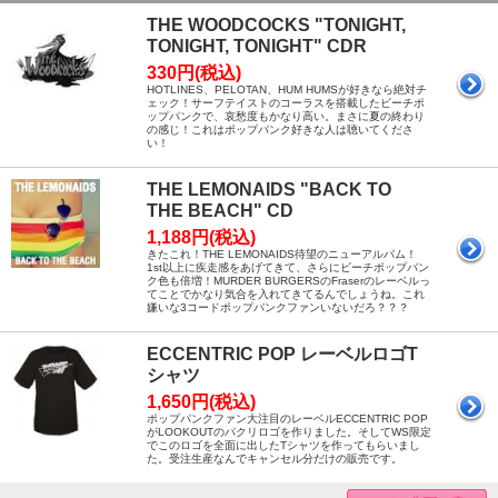
THE WOODCOCKS "TONIGHT,
TONIGHT, TONIGHT" CDR
330円(税込)
HOTLINES、PELOTAN、HUM HUMSが好きなら絶対チ
ェック！サーフテイストのコーラスを搭載したビーチポ
ップパンクで、哀愁度もかなり高い。まさに夏の終わり
の感じ！これはポップパンク好きな人は聴いてくださ
い！
THE LEMONAIDS "BACK TO
THE BEACH" CD
1,188円(税込)
きたこれ！THE LEMONAIDS待望のニューアルバム！
1st以上に疾走感をあげてきて、さらにビーチポップパン
ク色も倍増！MURDER BURGERSのFraserのレーベルっ
てことでかなり気合を入れてきてるんでしょうね。これ
嫌いな3コードポップパンクファンいないだろ？？？
ECCENTRIC POP レーベルロゴT
シャツ
1,650円(税込)
ポップパンクファン大注目のレーベルECCENTRIC POP
がLOOKOUTのパクリロゴを作りました。そしてWS限定
でこのロゴを全面に出したTシャツを作ってもらいまし
た。受注生産なんでキャンセル分だけの販売です。