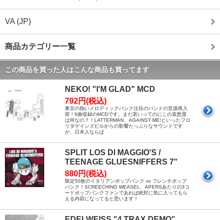
VA (JP)
商品カテゴリー一覧
この商品を買った人はこんな商品も買ってます
NEKO! "I'M GLAD" MCD
792円(税込)
東京の熱いメロディックパンク注目のバンドの音源再入
荷！6曲収録のMCDです。まだ若いってのにこの哀愁度
は何なの？！LATTERMAN、AGAINST ME!といったフロ
リダゲインズビルからの影響たっぷりなサウンドです
が、日本人ならば
SPLIT LOS DI MAGGIO'S /
TEENAGE GLUESNIFFERS 7"
880円(税込)
限定50枚のイタリアンポップパンク vs フレンチポップ
パンク！SCREECHING WEASEL、APERSあたりの3コ
ードポップパンクファンであれば絶対に気に入ってもら
える内容になってると思います！
EDELWEISS "4 TRAX DEMO"