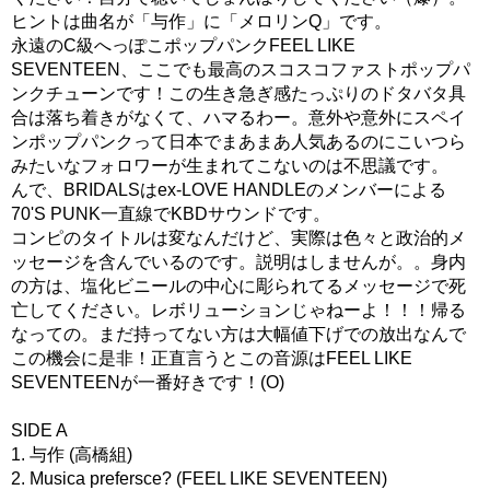
ヒントは曲名が「与作」に「メロリンQ」です。
永遠のC級へっぽこポップパンクFEEL LIKE
SEVENTEEN、ここでも最高のスコスコファストポップパ
ンクチューンです！この生き急ぎ感たっぷりのドタバタ具
合は落ち着きがなくて、ハマるわー。意外や意外にスペイ
ンポップパンクって日本でまあまあ人気あるのにこいつら
みたいなフォロワーが生まれてこないのは不思議です。
んで、BRIDALSはex-LOVE HANDLEのメンバーによる
70'S PUNK一直線でKBDサウンドです。
コンピのタイトルは変なんだけど、実際は色々と政治的メ
ッセージを含んでいるのです。説明はしませんが。。身内
の方は、塩化ビニールの中心に彫られてるメッセージで死
亡してください。レボリューションじゃねーよ！！！帰る
なっての。まだ持ってない方は大幅値下げでの放出なんで
この機会に是非！正直言うとこの音源はFEEL LIKE
SEVENTEENが一番好きです！(O)
SIDE A
1. 与作 (高橋組)
2. Musica prefersce? (FEEL LIKE SEVENTEEN)