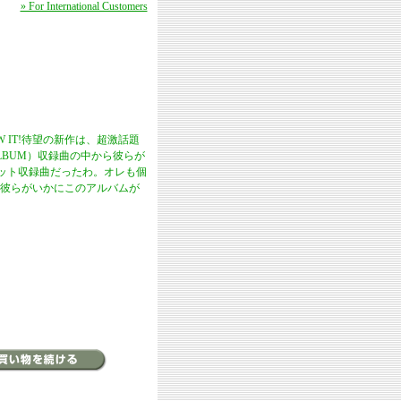
» For International Customers
 IT!待望の新作は、超激話題
ALBUM）収録曲の中から彼らが
グルカット収録曲だったわ。オレも個
彼らがいかにこのアルバムが