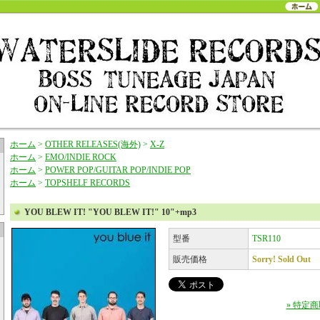
ホーム
>
OTHER RELEASES(海外)
>
X-Z
ホーム
>
EMO/INDIE ROCK
ホーム
>
POWER POP/GUITAR POP/INDIE POP
ホーム
>
TOPSHELF RECORDS
YOU BLEW IT! "YOU BLEW IT!" 10"+mp3
型番
TSR110
販売価格
Sorry! Sold Out
» 特定