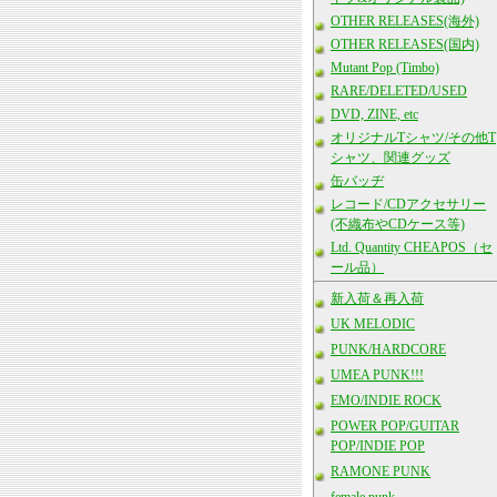
OTHER RELEASES(海外)
OTHER RELEASES(国内)
Mutant Pop (Timbo)
RARE/DELETED/USED
DVD, ZINE, etc
オリジナルTシャツ/その他T
シャツ、関連グッズ
缶バッヂ
レコード/CDアクセサリー
(不織布やCDケース等)
Ltd. Quantity CHEAPOS（セ
ール品）
新入荷＆再入荷
UK MELODIC
PUNK/HARDCORE
UMEA PUNK!!!
EMO/INDIE ROCK
POWER POP/GUITAR
POP/INDIE POP
RAMONE PUNK