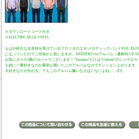
※ダウンロードコード付き
※ELECTRIC BLUE VINYL
もはや絶大なる支持を受けているフロリダのエモ/メロディックバンドYOU BLEW
になっていたのでご存知かと思いますが、WEEZERの1stアルバム（通称BLUE 
お気に入りの5曲のカバーでございます！"Susanne"だけは"Undone"のシン
人的に一番好きなのが最初に聴いたこのアルバムなのでテンション上がります。
大好きなかが伝わる。でもこのアルバム嫌いな人はいないよね。。(O)