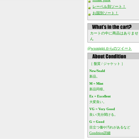
female punk
レーベル別ソート！
お国別ソート！
カートの中に商品はありませ
ん
@wsonigiri からのツイート
［ 盤質 / ジャケット ］
New/Seald
新品。
M = Mint
新品同様。
Ex = Excellent
大変良い。
VG = Very Good
良い/充分聞ける。
G = Good
目立つ傷や汚れがあるなど
Condition詳細