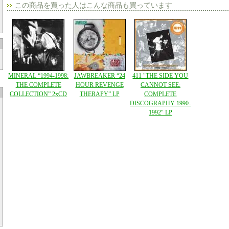
この商品を買った人はこんな商品も買っています
MINERAL “1994-1998:
JAWBREAKER “24
411 "THE SIDE YOU
THE COMPLETE
HOUR REVENGE
CANNOT SEE:
COLLECTION” 2xCD
THERAPY” LP
COMPLETE
DISCOGRAPHY 1990-
1992" LP