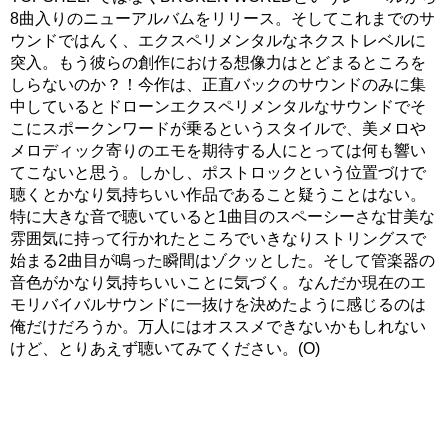
8曲入りのニューアルバムをリリース。そしてこれまでのサ
ウンドではんく、エクスペリメンタルなネクストレベルに
突入。もう彼らの創作における想像力はとどまるところを
しらないのか？！今作は、正直バックのサウンドのみに集
中しているとドローンエクスペリメンタルなサウンドでそ
こにスポークンワードが乗るというスタイルで、美メロや
メロディック寄りのエモを期待する人にとっては何も響い
てこないと思う。しかし、ポストロックという位置づけで
聴くとかなり気持ちいい作品であること疑うことはない。
特に大きな音で聴いていると1曲目のスペーシーさな甘美な
雰囲気に持って行かれたところでいきなりストリングスで
始まる2曲目が鳴った瞬間はゾクッとした。そして管楽器の
音色がかなり気持ちいいことに気づく。なんだか現在のエ
モリバイバルサウンドに一抜けを決めたように感じるのは
俺だけだろうか。万人にはオススメできないかもしれない
けど、とりあえず聴いてみてください。(O)