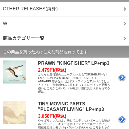
OTHER RELEASES(海外)
W
商品カテゴリー一覧
この商品を買った人はこんな商品も買ってます
PRAWN "KINGFISHER" LP+mp3
2,479円(税込)
こちらも激待望のニューアルバムもTOPSHELFから！
E!E!、SUNDAY'S BEST、INTO IT. OVER IT.、
ANNABEL好きな人にはドストライクなアルバムでしょ
う！そして疾走感のある曲もあってメロディック要素も
強いところがこのバンドが幅広い層に受け入れられてる
所以
TINY MOVING PARTS
"PLEASANT LIVING" LP+mp3
3,058円(税込)
やっぱりいいんだよ。決して上手くないボーカルも味が
あっていいし。ギターはすげーテクニカルで上手いし。
現在進行形エモリバイバルバンドのいいところをミック