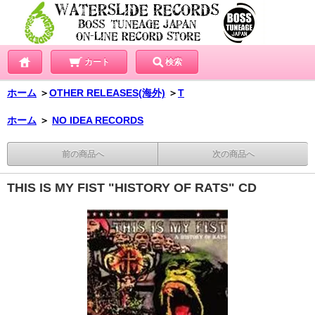
カート
検索
ホーム
＞
OTHER RELEASES(海外)
＞
T
ホーム
＞
NO IDEA RECORDS
前の商品へ
次の商品へ
THIS IS MY FIST "HISTORY OF RATS" CD