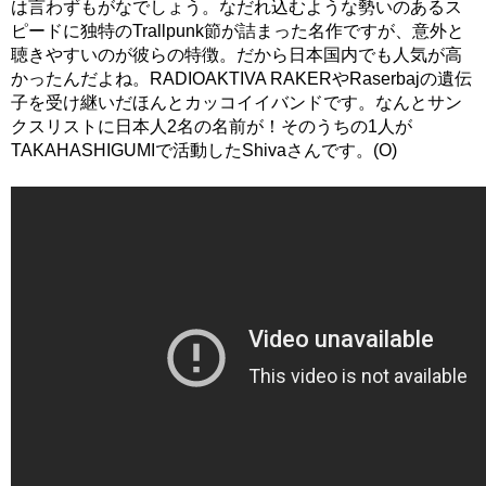
は言わずもがなでしょう。なだれ込むような勢いのあるス
ピードに独特のTrallpunk節が詰まった名作ですが、意外と
聴きやすいのが彼らの特徴。だから日本国内でも人気が高
かったんだよね。RADIOAKTIVA RAKERやRaserbajの遺伝
子を受け継いだほんとカッコイイバンドです。なんとサン
クスリストに日本人2名の名前が！そのうちの1人が
TAKAHASHIGUMIで活動したShivaさんです。(O)