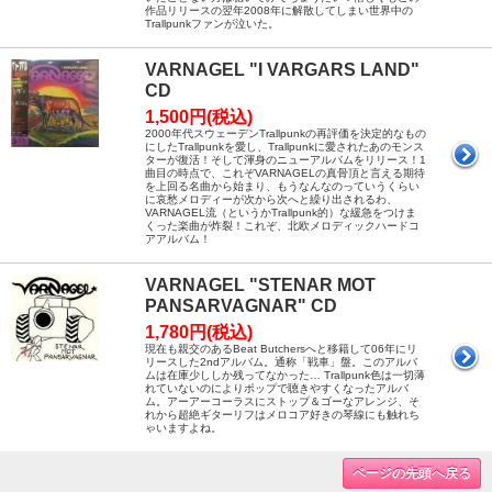
作品リリースの翌年2008年に解散してしまい世界中の
Trallpunkファンが泣いた。
VARNAGEL "I VARGARS LAND"
CD
1,500円(税込)
2000年代スウェーデンTrallpunkの再評価を決定的なもの
にしたTrallpunkを愛し、Trallpunkに愛されたあのモンス
ターが復活！そして渾身のニューアルバムをリリース！1
曲目の時点で、これぞVARNAGELの真骨頂と言える期待
を上回る名曲から始まり、もうなんなのっていうくらい
に哀愁メロディーが次から次へと繰り出されるわ、
VARNAGEL流（というかTrallpunk的）な緩急をつけま
くった楽曲が炸裂！これぞ、北欧メロディックハードコ
アアルバム！
VARNAGEL "STENAR MOT
PANSARVAGNAR" CD
1,780円(税込)
現在も親交のあるBeat Butchersへと移籍して06年にリ
リースした2ndアルバム。通称「戦車」盤。このアルバ
ムは在庫少ししか残ってなかった… Trallpunk色は一切薄
れていないのによりポップで聴きやすくなったアルバ
ム。アーアーコーラスにストップ＆ゴーなアレンジ、そ
れから超絶ギターリフはメロコア好きの琴線にも触れち
ゃいますよね。
ページの先頭へ戻る