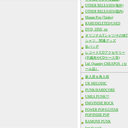
OTHER RELEASES(海外)
OTHER RELEASES(国内)
Mutant Pop (Timbo)
RARE/DELETED/USED
DVD, ZINE, etc
オリジナルTシャツ/その他T
シャツ、関連グッズ
缶バッヂ
レコード/CDアクセサリー
(不織布やCDケース等)
Ltd. Quantity CHEAPOS（セ
ール品）
新入荷＆再入荷
UK MELODIC
PUNK/HARDCORE
UMEA PUNK!!!
EMO/INDIE ROCK
POWER POP/GUITAR
POP/INDIE POP
RAMONE PUNK