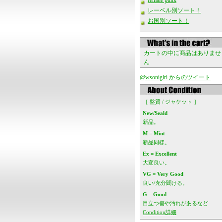
female punk
レーベル別ソート！
お国別ソート！
カートの中に商品はありませ
ん
@wsonigiri からのツイート
［ 盤質 / ジャケット ］
New/Seald
新品。
M = Mint
新品同様。
Ex = Excellent
大変良い。
VG = Very Good
良い/充分聞ける。
G = Good
目立つ傷や汚れがあるなど
Condition詳細