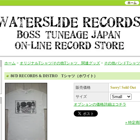
ホーム
>
オリジナルTシャツ/その他Tシャツ、関連グッズ
>
その他バンドTシャ
86'D RECORDS & DISTRO Tシャツ（ホワイト）
販売価格
Sorry! Sold Out
サイズ
オプションの価格詳細はコチラ
» 特定