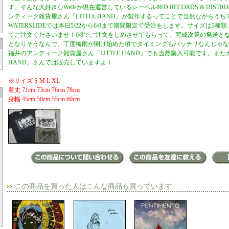
す。そんな大好きなWellsが現在運営しているレーベル86'D RECORDS & DIS
ンティーク雑貨屋さん「LITTLE HAND」が製作するってことで当然ながらう
WATERSLIDEでは本日5/22から6/8まで期間限定で受注をします。サイズは3
てご注文くださいませ！6/8でご注文をしめさせてもらって、完成次第の発送と
となりそうなんで、丁度梅雨が開け始めた頃でタイミングもバッチリなんじゃな
福井のアンティーク雑貨屋さん「LITTLE HAND」でも当然購入可能です。またガ
HAND」さんでは販売していますよ！
※サイズ S M L XL
着丈 71cm 73cm 76cm 78cm
身幅 45cm 50cm 55cm 60cm
この商品を買った人はこんな商品も買っています