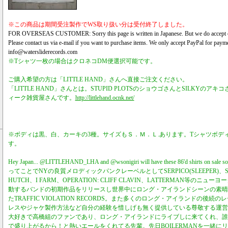
※この商品は期間受注製作でWS取り扱い分は受付終了しました。
FOR OVERSEAS CUSTOMER: Sorry this page is written in Japanese. But we do accept ord
Please contact us via e-mail if you want to purchase items. We only accept PayPal for payme
info@watersliderecords.com
※Tシャツ一枚の場合はクロネコDM便選択可能です。
ご購入希望の方は「LITTLE HAND」さんへ直接ご注文ください。
「LITTLE HAND」さんとは。STUPID PLOTSのショウゴさんとSILKYの
ィーク雑貨屋さんです。
http://littlehand.ocnk.net/
※ボディは黒、白、カーキの3種。サイズもＳ．Ｍ．Ｌ.あります。Tシャツボディ
す。
Hey Japan... @LITTLEHAND_LHA and @wsonigiri will have these 86'd shirts on sale so
ってことでNYの良質メロディックパンクレーベルとしてSERPICO(SLEEPER)、SPL
HUTCH、I FARM、OPERATION: CLIFF CLAVIN、LATTERMAN等の
動するバンドの初期作品をリリースし世界中にロング・アイランドシーンの素晴
たTRAFFIC VIOLATION RECORDS。また多くのロング・アイランドの後
レスやジャケ製作方法など自分の経験を惜しげも無く提供している尊敬する運営者W
大好きで高橋組のファンであり、ロング・アイランドにライブしに来てくれ、誰
で盛り上がるから！と熱いエールをくれてる先輩。先日BOILERMANを一緒に