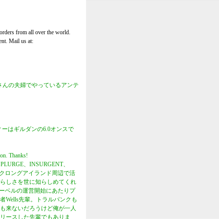
ers from all over the world.
nt. Mail us at:
アキコさんの夫婦でやっているアンテ
ーはギルダンの6.0オンスで
on. Thanks!
URGE、INSURGENT、
ニューヨークロングアイランド周辺で活
らしさを世に知らしめてくれ
続のレーベルの運営開始にあたりプ
ells先輩。トラルパンクも
も来ないだろうけど俺が一人
リリースした先輩でもありま