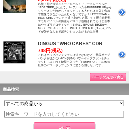
名盤！超絶待望ニューアルバム！リリースレーベルが
JADE TREEだなんて、1stアルバムをRUNNNER UPから
リリースした時からチェックしてる人たちは自分を含め
て想像できなかったんじゃないですか？LATTERMAN～
IRON CHICファンクソ盛り上がり必死です！現在進行形
エモリバイバルの要素もバリバリ凝縮されてるけど基本
はやっぱりメロディック！SMALL BROWN BIKEから
MODERN BASEBALL、INTO IT. OVER IT.といったバン
ドが好きな人まで超テンション上がるのは当然
DINGUS "WHO CARES" CDR
748円(税込)
これはポップパンクファンは逃せないけど、普段ポップ
パンクを聴かない90's以降のパワーポップファンもチェ
ックしてみてね！鍵盤も入った「Positive QI」での90's
以降のパワーポップセンスに驚きを隠せないです。
ページの先頭へ戻る
商品検索