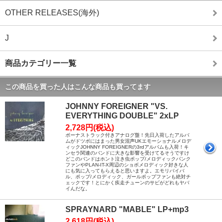
OTHER RELEASES(海外)
J
商品カテゴリー一覧
この商品を買った人はこんな商品も買ってます
JOHNNY FOREIGNER "VS.
EVERYTHING DOUBLE" 2xLP
2,728円(税込)
ボーナストラック付きアナログ盤！先日入荷したアルバ
ムがドツボにはまった男女混声UKエモーショナルメロデ
ィックJOHNNY FOREIGNERの3rdアルバムも入荷！キ
ンセラ関連のバンドに大きな影響を受けてるそうですけ
どこのバンドはホント泣き虫ポップ/メロディックパンク
ファンやPLAN-IT-X周辺のショボメロディック好きな人
にも気に入ってもらえると思いますよ。エモリバイバ
ル、ポップ/メロディック、ガールポップファンも絶対チ
ェックです！とにかく疾走チューンのサビがどれもヤバ
イんだな。
SPRAYNARD "MABLE" LP+mp3
2,618円(税込)