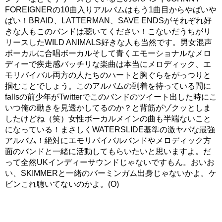
FOREIGNERの10曲入りアルバムはもう1曲目からやばいや
ばい！BRAID、LATTERMAN、SAVE ENDSがそれぞれ好
きな人もこのバンドは聴いてください！こないだうちがリ
リースしたWILD ANIMALS好きな人も当然です。男女混声
ボーカルに合唱ボーカルそして青くエモーショナルなメロ
ディーで疾走感バッチリな楽曲は本当にメロディック、エ
モリバイバル両方の人たちのハートと胸ぐらをがっつりと
掴むことでしょう。このアルバムの到着を待っている間に
fallsの前少年がTwitterでこのバンドのツイート出した時にこ
いつ俺の動きを見透かしてるのか？と背筋がゾクッとしま
したけどね（笑）女性ボーカルメインの曲も半端ないこと
になっている！まさしくWATERSLIDE基準の激ヤバな最強
アルバム！絶対にエモリバイバルバンドやメロディック方
面のバンドと一緒に活動してもらいたいと思いますよ。だ
って全然UKインディーサウンドじゃないですもん。おいお
い、SKIMMERと一緒のバーミンガム出身じゃないかよ。ケ
ビンこれ聴いてないのかよ。(O)