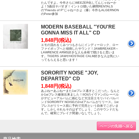
たんですよ。今作さらにWEEZER化してんじゃねーか
よ！5曲目ヤバすぎ！イントロ聴いた瞬間RENTALS
の"Friends of P"じゃねーかよ（爆）今作もALGERNON
のPeter参加
MODERN BASEBALL "YOU'RE
GONNA MISS IT ALL" CD
1,848円(税込)
エモの流れをくみつつもさらにインディーロック、ロー
ファイポップへと傾倒したサウンド！JAWBREAKER～
LAWRENCE ARMS好きな人も余裕で聴けると思いま
す。TIGERS JAWやHOSTAGE CALM好きな人は気にい
ってもらえると思います！
SORORITY NOISE "JOY,
DEPARTED" CD
1,848円(税込)
あぶねーあぶねーまた1stプレス逃すとこだった。なんと
か1stプレス確保出来ました！IIOIのイヴァンのレーベル
がデビューアルバムに絡むなど大注目エモリバイバルバ
ンドSORORITY NOISEの2ndアルバムがリリース。1st
プレスがリリース前に予約で完売という自体でございま
す。しかしそれもそのはずでしょう、このサウンドだも
んで。確実にブレイク間違いなしでしょう。
ページの先頭へ戻る