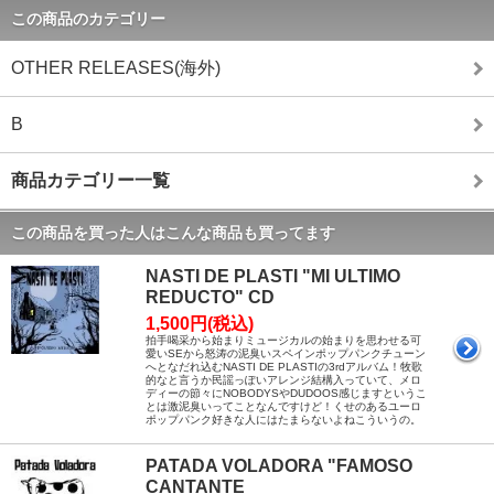
この商品のカテゴリー
OTHER RELEASES(海外)
B
商品カテゴリー一覧
この商品を買った人はこんな商品も買ってます
NASTI DE PLASTI "MI ULTIMO
REDUCTO" CD
1,500円(税込)
拍手喝采から始まりミュージカルの始まりを思わせる可
愛いSEから怒涛の泥臭いスペインポップパンクチューン
へとなだれ込むNASTI DE PLASTIの3rdアルバム！牧歌
的なと言うか民謡っぽいアレンジ結構入っていて、メロ
ディーの節々にNOBODYSやDUDOOS感じますというこ
とは激泥臭いってことなんですけど！くせのあるユーロ
ポップパンク好きな人にはたまらないよねこういうの。
PATADA VOLADORA "FAMOSO
CANTANTE