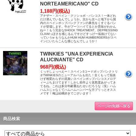
NORTEAMERICANO" CD
1,188円(税込)
アナザー・スペイン・クソショボ・パンコス！一体どれ
だけ潜んでいるんでしょうか。次から次へと地下から国
内のスペインポップパンクファンの鼻先をくすぐるバン
ドが登場します。牛がブーツハイてるとか意味がわかん
ねー！もう完全なSHOCK TREATMENT、DEPRESSING
CLAIMっぽさを感じるんですけどすっげー垢抜けてない
っていうw もうなんかHUM HUM HUMBERGERSがスペ
インにいたらこんな感じなんでしょうか！
TWINKIES "UNA EXPERIENCIA
ALUCINANTE" CD
968円(税込)
くっそしょっべえー！スペイン3コードポップパンクトリ
オTWINKIESのニューアルバムも出た！全くもって垢抜
けず相変わらずの泥臭いスペインポップパンコスメロデ
ィーぶちまけてます！しかし前作より哀愁度あがってき
てるね。これは多分年齢重ねたせいだろうな（笑）ハム
ハムスじゃなくてハムハムハンバーな方ブリっとオスス
メです！俺は結構好きでございます！
ページの先頭へ戻る
商品検索