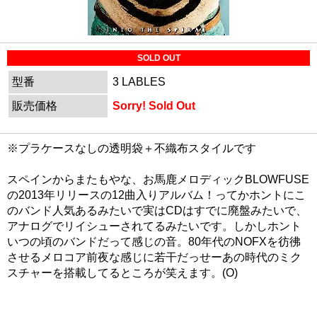
SOLD OUT
型番
3 LABLES
販売価格
Sorry! Sold Out
※プラケースなしの透明袋＋不織布スタイルです
スペインからまたもやな、お馬鹿メロディックBLOWFUSE
の2013年リリースの12曲入りアルバム！ってかホントにこ
のバンド人気あるみたいで実はCDはすでに廃盤みたいで、
アナログでリイシューされてるみたいです。しかしホント
いつの頃のバンドだって感じの音。80年代のNOFXを彷彿
させるメロコア前夜な感じに若干だっせーあの時代のミク
スチャーを搭載してるところが笑えます。(O)