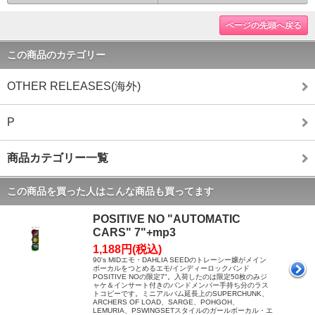
ページの先頭へ戻る
この商品のカテゴリー
OTHER RELEASES(海外)
P
商品カテゴリー一覧
この商品を買った人はこんな商品も買ってます
POSITIVE NO "AUTOMATIC
CARS" 7"+mp3
1,188円(税込)
90's MIDエモ・DAHLIA SEEDのトレーシー嬢がメイン
ボーカルをつとめるエモ/インディーロックバンド
POSITIVE NOの限定7"。入荷したのは限定50枚のみジ
ャケ＆インサート付きのバンドメンバー手持ち分のラス
トコピーです。ミニアルバム延長上のSUPERCHUNK、
ARCHERS OF LOAD、SARGE、POHGOH、
LEMURIA、PSWINGSETスタイルのガールボーカル・エ