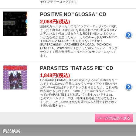
モ/インディーロックです！
POSITIVE NO "GLOSSA" CD
2,068円(税込)
注目のガールボーカルエモ/インディーロックバンド現れ
ました！御大J. ROBBINSを迎え入れての12曲入り1stフ
ルアルバム！何故に彼女たちJ. ROBBINSとコネクショ
ンがあるのかと思ったらボーカルのTracyさん90's MIDエ
モのDAHLIA SEEDだったんじゃないですか！
SUPERCHUNK、ARCHERS OF LOAD、POHGOH、
LEMURIA、PSWINGSETといった90'sインディーロック
サウンドで現在進行形エモリバイバルサウンドになって
ます。
PARASITES "RAT ASS PIE" CD
1,848円(税込)
Go-Kart傘下PARASITESのDaveによるKid Testedリリー
スですでにDaveの手元にはなくソールドアウト扱いだけ
どGo-Kartに新品デッドストックありましたよ。これが最
終入荷かもしれません。98年リリースの傑作アルバム。
ってかPARASITESはどれ聴いても外れないですよね。
このアルバムリリース後一時期活動停止になってしまい
ました。しかしDaveはかなり癖のある人間ですけどホン
ト良い曲書きます。
ページの先頭へ戻る
商品検索