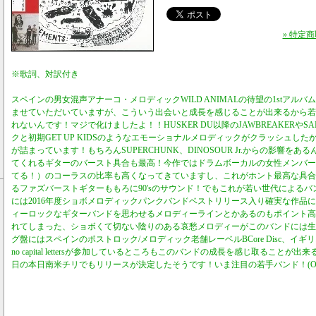
» 特定
※歌詞、対訳付き
スペインの男女混声アナーコ・メロディックWILD ANIMALの待望の1stアル
ませていただいていますが、こういう出会いと成長を感じることが出来るから若
れないんです！マジで化けましたよ！！HUSKER DU以降のJAWBREAKERやS
クと初期GET UP KIDSのようなエモーショナルメロディックがクラッシュし
が詰まっています！もちろんSUPERCHUNK、DINOSOUR Jr.からの影響を
てくれるギターのバースト具合も最高！今作ではドラムボーカルの女性メンバー（J
てる！）のコーラスの比率も高くなってきていますし、これがホント最高な具合
るファズバーストギターももろに90'sのサウンド！でもこれが若い世代による
には2016年度ショボメロディックパンクバンドベストリリース入り確実な作品
ィーロックなギターバンドを思わせるメロディーラインとかあるのもポイント高
れてしまった、ショボくて切ない陰りのある哀愁メロディーがこのバンドには生
グ盤にはスペインのポストロック/メロディック老舗レーベルBCore Disc、イギリスのエ
no capital lettersが参加しているところもこのバンドの成長を感じ取ること
日の本日南米チリでもリリースが決定したそうです！いま注目の若手バンド！(O