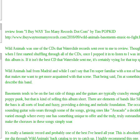
review from "I Buy WAY Too Many Records Dot Com" by Tim POPKID
http://www.ibuywaytoomanyrecords.com/2016/09/wild-animals-basements-music-to-fight.
Wild Animals was one of the CDs that Waterslide records sent over to me to review. Though
when I first started shuffling through all of the CDs, once I popped it in to listen to I wa
this album is. If it isn't the best CD that Waterslide sent me, it's certainly vying for that top s
Wild Animals hail from Madrid and while I can't say that I'm super familiar with a ton of ba
that makes me want to get more acquainted with that scene. That being said, I'm at somethi
describe this band.
Basements tends to be on the fast side of things and the guitars are typically crunchy enou
poppy punk, but that is kind of selling this album short. There are elements of bands like Si
the bass is all sorts of loud and fuzzy, providing a driving and melodic foundation. The occa
sounding guitar solo sears through some of the songs, giving ones like "Avacado" a decidel
varied enough where every one has something unique to offer and the truly, truly outstand
make the choruses in these songs simply soar.
It's really a fantastic record and probably one of the best I've heard all year. This is absolut
me dig through Wild Animals' back catalog to try to catch up. I highly recommend this one.