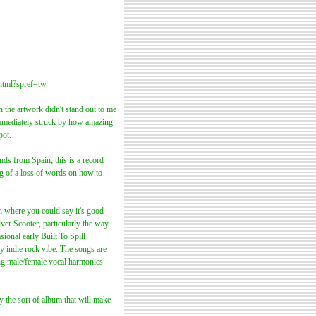
html?spref=tw
 the artwork didn't stand out to me
s immediately struck by how amazing
pot.
nds from Spain; this is a record
ng of a loss of words on how to
gh where you could say it's good
lver Scooter, particularly the way
sional early Built To Spill
y indie rock vibe. The songs are
ing male/female vocal harmonies
ely the sort of album that will make