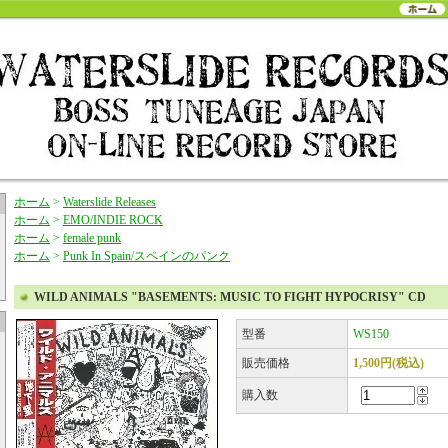
ホーム
>
Waterslide Releases
ホーム
>
EMO/INDIE ROCK
ホーム
>
female punk
ホーム
>
Punk In Spain/スペインのパンク
WILD ANIMALS "BASEMENTS: MUSIC TO FIGHT HYPOCRISY" CD
型番
WS150
販売価格
1,500円(税込)
購入数