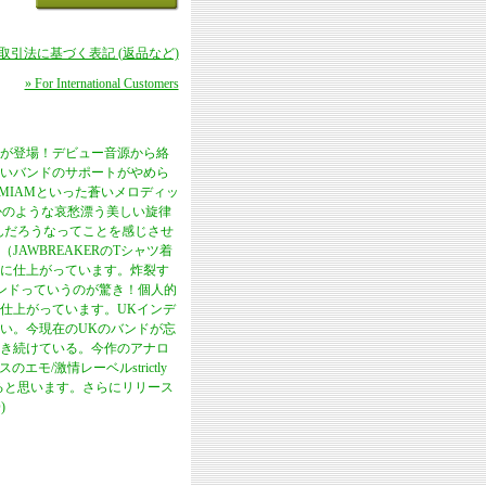
商取引法に基づく表記 (返品など)
» For International Customers
バムが登場！デビュー音源から絡
いバンドのサポートがやめら
AMIAMといった蒼いメロディッ
たかのような哀愁漂う美しい旋律
あるんだろうなってことを感じさせ
AWBREAKERのTシャツ着
に仕上がっています。炸裂す
バンドっていうのが驚き！個人的
に仕上がっています。UKインデ
い。今現在のUKのバンドが忘
き続けている。今作のアナロ
モ/激情レーベルstrictly
が出来ると思います。さらにリリース
)