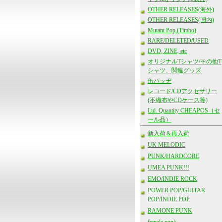
OTHER RELEASES(海外)
OTHER RELEASES(国内)
Mutant Pop (Timbo)
RARE/DELETED/USED
DVD, ZINE, etc
オリジナルTシャツ/その他T
シャツ、関連グッズ
缶バッヂ
レコード/CDアクセサリー
(不織布やCDケース等)
Ltd. Quantity CHEAPOS（セ
ール品）
新入荷＆再入荷
UK MELODIC
PUNK/HARDCORE
UMEA PUNK!!!
EMO/INDIE ROCK
POWER POP/GUITAR
POP/INDIE POP
RAMONE PUNK