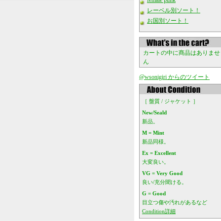
female punk
レーベル別ソート！
お国別ソート！
カートの中に商品はありませ
ん
@wsonigiri からのツイート
［ 盤質 / ジャケット ］
New/Seald
新品。
M = Mint
新品同様。
Ex = Excellent
大変良い。
VG = Very Good
良い/充分聞ける。
G = Good
目立つ傷や汚れがあるなど
Condition詳細