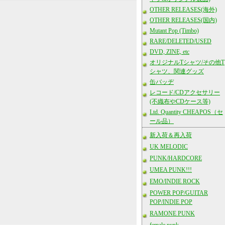
OTHER RELEASES(海外)
OTHER RELEASES(国内)
Mutant Pop (Timbo)
RARE/DELETED/USED
DVD, ZINE, etc
オリジナルTシャツ/その他T
シャツ、関連グッズ
缶バッヂ
レコード/CDアクセサリー
(不織布やCDケース等)
Ltd. Quantity CHEAPOS（セ
ール品）
新入荷＆再入荷
UK MELODIC
PUNK/HARDCORE
UMEA PUNK!!!
EMO/INDIE ROCK
POWER POP/GUITAR
POP/INDIE POP
RAMONE PUNK