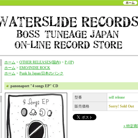
ホーム
>
OTHER RELEASES(国内)
>
P (JP)
ホーム
>
EMO/INDIE ROCK
ホーム
>
Punk In Japan/日本のパンク
panonaport "4 songs EP" CD
型番
self release
販売価格
Sorry! Sold Out
» 特定