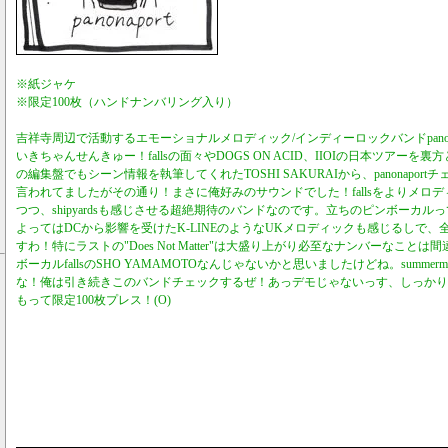
※紙ジャケ
※限定100枚（ハンドナンバリング入り）
吉祥寺周辺で活動するエモーショナルメロディック/インディーロックバンドpanon
いきちゃんせんきゅー！fallsの面々やDOGS ON ACID、IIOIの日本ツアーを裏
の編集盤でもシーン情報を執筆してくれたTOSHI SAKURAIから、panonapo
言われてましたがその通り！まさに俺好みのサウンドでした！fallsをよりメロ
つつ、shipyardsも感じさせる超絶期待のバンドなのです。立ちのピンボーカ
よってはDCから影響を受けたK-LINEのようなUKメロディックも感じるしで、
すわ！特にラストの"Does Not Matter"は大盛り上がり必至なナンバーなこ
ボーカルfallsのSHO YAMAMOTOなんじゃないかと思いましたけどね。summe
な！俺は引き続きこのバンドチェックするぜ！あっデモじゃないっす、しっかり
もって限定100枚プレス！(O)