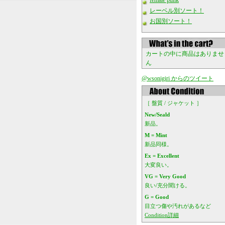
female punk
レーベル別ソート！
お国別ソート！
カートの中に商品はありませ
ん
@wsonigiri からのツイート
［ 盤質 / ジャケット ］
New/Seald
新品。
M = Mint
新品同様。
Ex = Excellent
大変良い。
VG = Very Good
良い/充分聞ける。
G = Good
目立つ傷や汚れがあるなど
Condition詳細