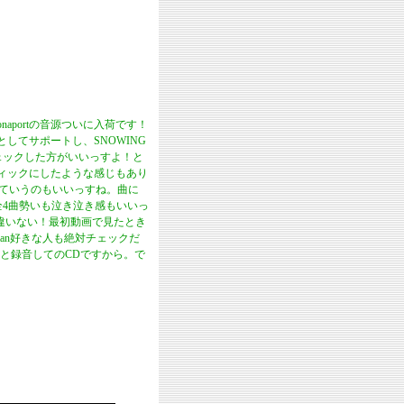
aportの音源ついに入荷です！
方としてサポートし、SNOWING
rtチェックした方がいいっすよ！と
ディックにしたような感じもあり
ルっていうのもいいっすね。曲に
全4曲勢いも泣き泣き感もいいっ
とは間違いない！最初動画で見たとき
rman好きな人も絶対チェックだ
と録音してのCDですから。で