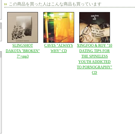
この商品を買った人はこんな商品も買っています
SLINGSHOT
CAVES "ALWAYS
XINGFOO & ROY "10
DAKOTA "BROKEN"
WHY" CD
DATING TIPS FOR
7"+mp3
THE SPINELESS
YOUTH ADDICTED
TO PORNOGRAPHY"
CD