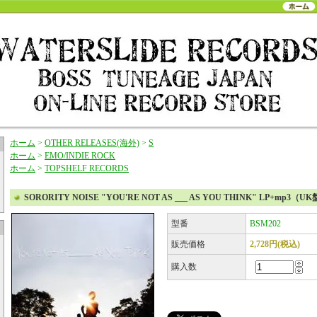
ホーム
>
OTHER RELEASES(海外)
>
S
ホーム
>
EMO/INDIE ROCK
ホーム
>
TOPSHELF RECORDS
SORORITY NOISE "YOU'RE NOT AS ___ AS YOU THINK" LP+mp3（U
型番
BSM202
販売価格
2,728円(税込)
購入数