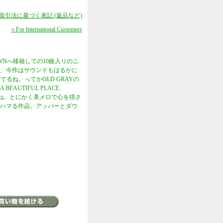
商取引法に基づく表記 (返品など)
» For International Customers
ROWNへ移籍しての10曲入りのニ
、今作はサウンドもはるかに
てるね。ってかOLD GRAYの
BEAUTIFUL PLACE、
しょうね。とにかく美メロで心を揺さ
ハマる作品。アッパーとダウ