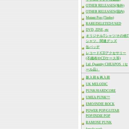
OTHER RELEASES(海外)
OTHER RELEASES(国内)
Mutant Pop (Timbo)
RARE/DELETED/USED
DVD, ZINE, etc
オリジナルTシャツ/その他T
シャツ、関連グッズ
缶バッヂ
レコード/CDアクセサリー
(不織布やCDケース等)
Ltd. Quantity CHEAPOS（セ
ール品）
新入荷＆再入荷
UK MELODIC
PUNK/HARDCORE
UMEA PUNK!!!
EMO/INDIE ROCK
POWER POP/GUITAR
POP/INDIE POP
RAMONE PUNK