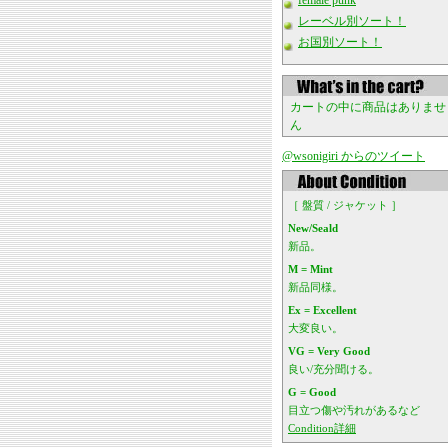
female punk
レーベル別ソート！
お国別ソート！
カートの中に商品はありませ
ん
@wsonigiri からのツイート
［ 盤質 / ジャケット ］
New/Seald
新品。
M = Mint
新品同様。
Ex = Excellent
大変良い。
VG = Very Good
良い/充分聞ける。
G = Good
目立つ傷や汚れがあるなど
Condition詳細