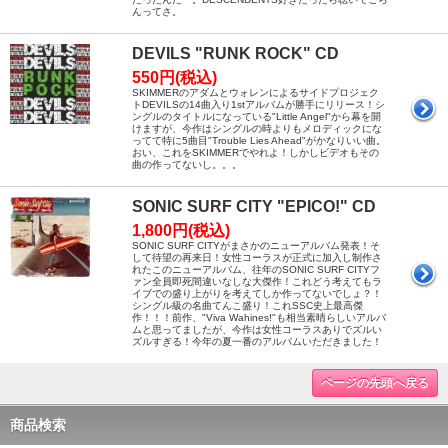
んってさ。
DEVILS "RUNK ROCK" CD
550円(税込)
SKIMMERのアダムとウォレンによるサイドプロジェク
トDEVILSの14曲入り1stアルバムが勝手にリリース！シ
ングルのタイトルになっている"Little Angel"から幕を開
けますが、今作はシングルの時よりもメロディックにな
ってて特に5曲目"Trouble Lies Ahead"がかなりいい曲。
おい、これをSKIMMERでやれよ！しかしビデオもその
曲の作ってないし。。。
SONIC SURF CITY "EPICO!" CD
1,800円(税込)
SONIC SURF CITYがまさかのニューアルバム発表！そ
して待望の再来日！女性コーラスが正式に加入し制作さ
れたこのニューアルバム、往年のSONIC SURF CITYフ
ァン全員即死間違いなしな大傑作！これどう考えてもラ
イブでの盛り上がりを考えてしか作ってないでしょ？！
シングル級の名曲てんこ盛り！これSSC史上最高傑
作！！！前作、"Viva Wahines!"も相当素晴らしいアルバ
ムと思ってましたが、今作は女性コーラスありでズルい
ズルすぎる！今年の夏一番のアルバムいただきました！
ページの先頭へ戻る
商品検索