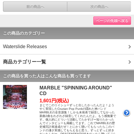
前の商品へ
次の商品へ
ページの先頭へ戻る
この商品のカテゴリー
Waterslide Releases
商品カテゴリー一覧
この商品を買った人はこんな商品も買ってます
MARBLE "SPINNING AROUND"
CD
1,601円(税込)
まじでこのリイシューずっと出したかったんだよ！よう
やく実現したCruzian Pop Punkの隠れた神バンド
MARBLEの全音源集！しかも未発表で録音してなかった
新曲2曲をわざわざ録音してくれたんだよ。もう感無量で
す。個人的にどういう活動してたかすげー知りたかった
んでインタビューも掲載してます。これでMARBLEの歴
史補完計画達成だぜ！とにかく聴いてもらったらこのバ
ンドの凄さ実感してもらえると思う。ずっとずっと好き
だったんだー。DESCENDENTS好きだったら聴いてごら