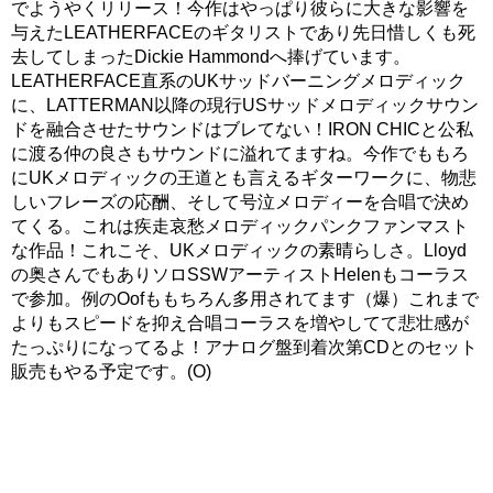
でようやくリリース！今作はやっぱり彼らに大きな影響を
与えたLEATHERFACEのギタリストであり先日惜しくも死
去してしまったDickie Hammondへ捧げています。
LEATHERFACE直系のUKサッドバーニングメロディック
に、LATTERMAN以降の現行USサッドメロディックサウン
ドを融合させたサウンドはブレてない！IRON CHICと公私
に渡る仲の良さもサウンドに溢れてますね。今作でももろ
にUKメロディックの王道とも言えるギターワークに、物悲
しいフレーズの応酬、そして号泣メロディーを合唱で決め
てくる。これは疾走哀愁メロディックパンクファンマスト
な作品！これこそ、UKメロディックの素晴らしさ。Lloyd
の奥さんでもありソロSSWアーティストHelenもコーラス
で参加。例のOofももちろん多用されてます（爆）これまで
よりもスピードを抑え合唱コーラスを増やしてて悲壮感が
たっぷりになってるよ！アナログ盤到着次第CDとのセット
販売もやる予定です。(O)