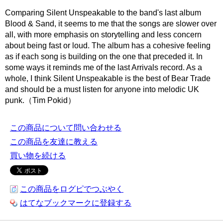
Comparing Silent Unspeakable to the band's last album
Blood & Sand, it seems to me that the songs are slower over
all, with more emphasis on storytelling and less concern
about being fast or loud. The album has a cohesive feeling
as if each song is building on the one that preceded it. In
some ways it reminds me of the last Arrivals record. As a
whole, I think Silent Unspeakable is the best of Bear Trade
and should be a must listen for anyone into melodic UK
punk.（Tim Pokid）
この商品について問い合わせる
この商品を友達に教える
買い物を続ける
この商品をログピでつぶやく
はてなブックマークに登録する