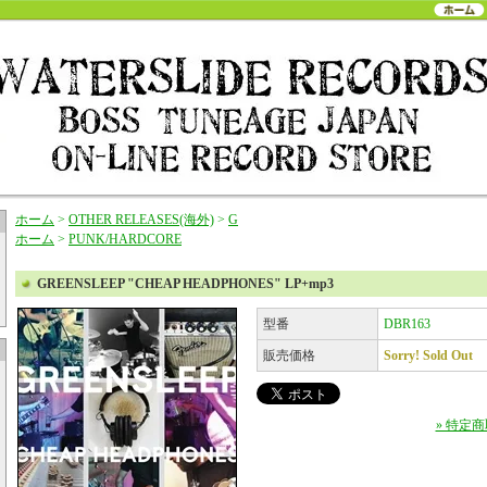
ホーム
>
OTHER RELEASES(海外)
>
G
ホーム
>
PUNK/HARDCORE
GREENSLEEP "CHEAP HEADPHONES" LP+mp3
型番
DBR163
販売価格
Sorry! Sold Out
» 特定