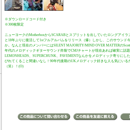
※ダウンロードコード付き
※300枚限定
ニューヨークのMotherboxからSCARABとスプリットを出していたロングアイラン
と18年ぶりに復活して1stフルアルバムをリリース（爆）しかし、このサウンド
か。なんと現在のメンバーにはSILENT MAJORITY/MIND OVER MATTERのS
年代のメロディックギターサウンド炸裂でCMJチャートが現在あれば確実に話
LEMONHEADS、SUPERCHUNK、PAVEMENTなんかをメロディック寄り
びれてくること間違いなし！90年代後期のUKメロディック好きな人も気にいる
（笑）！(O)