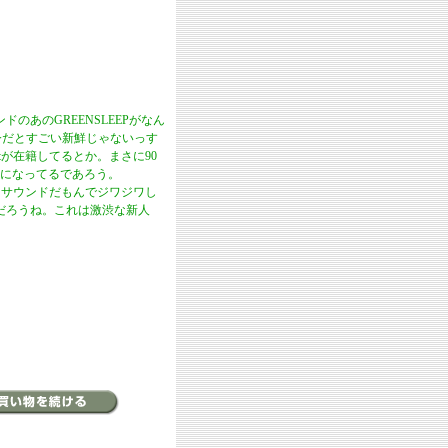
ドのあのGREENSLEEPがなん
今だとすごい新鮮じゃないっす
cottが在籍してるとか。まさに90
題になってるであろう。
にしたサウンドだもんでジワジワし
だろうね。これは激渋な新人