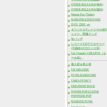
OTHER RELEASES(海外)
OTHER RELEASES(国内)
Mutant Pop (Timbo)
RARE/DELETED/USED
DVD, ZINE, etc
オリジナルTシャツ/その他T
シャツ、関連グッズ
缶バッヂ
レコード/CDアクセサリー
(不織布やCDケース等)
Ltd. Quantity CHEAPOS（セ
ール品）
新入荷＆再入荷
UK MELODIC
PUNK/HARDCORE
UMEA PUNK!!!
EMO/INDIE ROCK
POWER POP/GUITAR
POP/INDIE POP
RAMONE PUNK