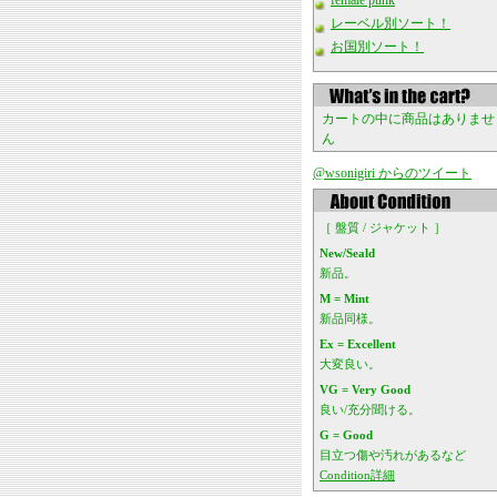
female punk
レーベル別ソート！
お国別ソート！
カートの中に商品はありませ
ん
@wsonigiri からのツイート
［ 盤質 / ジャケット ］
New/Seald
新品。
M = Mint
新品同様。
Ex = Excellent
大変良い。
VG = Very Good
良い/充分聞ける。
G = Good
目立つ傷や汚れがあるなど
Condition詳細