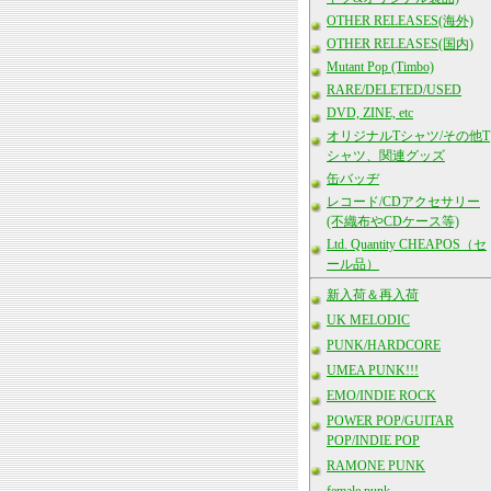
OTHER RELEASES(海外)
OTHER RELEASES(国内)
Mutant Pop (Timbo)
RARE/DELETED/USED
DVD, ZINE, etc
オリジナルTシャツ/その他T
シャツ、関連グッズ
缶バッヂ
レコード/CDアクセサリー
(不織布やCDケース等)
Ltd. Quantity CHEAPOS（セ
ール品）
新入荷＆再入荷
UK MELODIC
PUNK/HARDCORE
UMEA PUNK!!!
EMO/INDIE ROCK
POWER POP/GUITAR
POP/INDIE POP
RAMONE PUNK