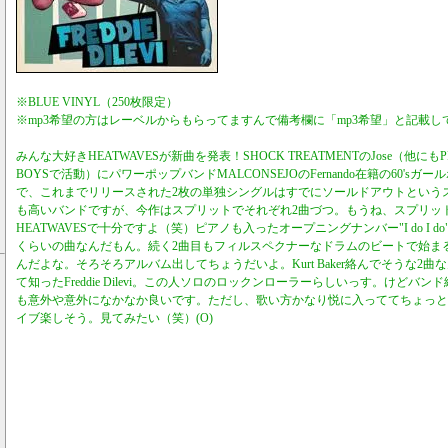
※BLUE VINYL（250枚限定）
※mp3希望の方はレーベルからもらってますんで備考欄に「mp3希望」と記載し
みんな大好きHEATWAVESが新曲を発表！SHOCK TREATMENTのJose（他にもPRO
BOYSで活動）にパワーポップバンドMALCONSEJOのFernando在籍の60's
で、これまでリリースされた2枚の単独シングルはすでにソールドアウトという
も高いバンドですが、今作はスプリットでそれぞれ2曲づつ。もうね、スプリッ
HEATWAVESで十分ですよ（笑）ピアノも入ったオープニングナンバー"I do I 
くらいの曲なんだもん。続く2曲目もフィルスペクナーなドラムのビートで始まる"Bad
んだよな。そろそろアルバム出してちょうだいよ。Kurt Baker絡んでそうな2
て知ったFreddie Dilevi。この人ソロのロックンローラーらしいっす。けどバ
も意外や意外になかなか良いです。ただし、歌い方かなり悦に入っててちょっと
イブ楽しそう。見てみたい（笑）(O)