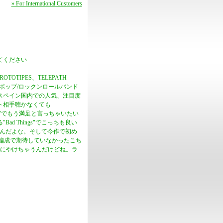
» For International Customers
てください
TOTIPES、TELEPATH
ガールポップ/ロックンロールバンド
スペイン国内での人気、注目度
ト相手聴かなくても
do"でもう満足と言っちゃいたい
 Things"でこっちも良い
曲なんだよな。そして今作で初め
ンド編成で期待していなかったこち
にやけちゃうんだけどね。ラ