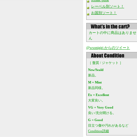
female punk
レーベル別ソート！
お国別ソート！
カートの中に商品はありませ
ん
@wsonigiri からのツイート
［ 盤質 / ジャケット ］
New/Seald
新品。
M = Mint
新品同様。
Ex = Excellent
大変良い。
VG = Very Good
良い/充分聞ける。
G = Good
目立つ傷や汚れがあるなど
Condition詳細