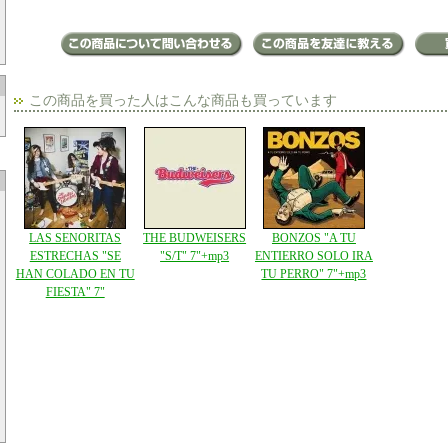
この商品を買った人はこんな商品も買っています
LAS SENORITAS
THE BUDWEISERS
BONZOS "A TU
ESTRECHAS "SE
"S/T" 7"+mp3
ENTIERRO SOLO IRA
HAN COLADO EN TU
TU PERRO" 7"+mp3
FIESTA" 7"