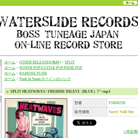
ホーム
>
OTHER RELEASES(海外)
>
SPLIT
ホーム
>
POWER POP/GUITAR POP/INDIE POP
ホーム
>
RAMONE PUNK
ホーム
>
Punk In Spain/スペインのパンク
SPLIT HEATWAVES / FREDDIE DILEVI（BLUE）7"+mp3
型番
FSR0025B
販売価格
Sorry! Sold Out
» 特定