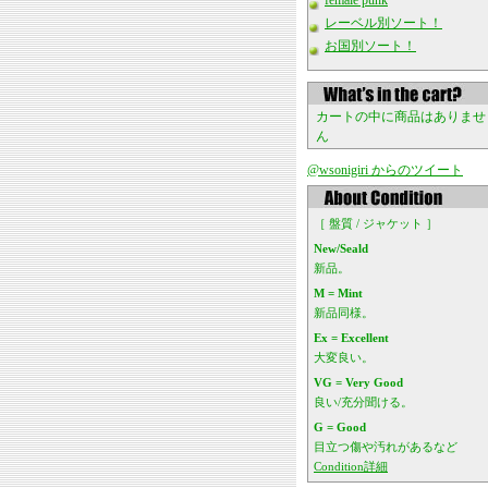
female punk
レーベル別ソート！
お国別ソート！
カートの中に商品はありませ
ん
@wsonigiri からのツイート
［ 盤質 / ジャケット ］
New/Seald
新品。
M = Mint
新品同様。
Ex = Excellent
大変良い。
VG = Very Good
良い/充分聞ける。
G = Good
目立つ傷や汚れがあるなど
Condition詳細