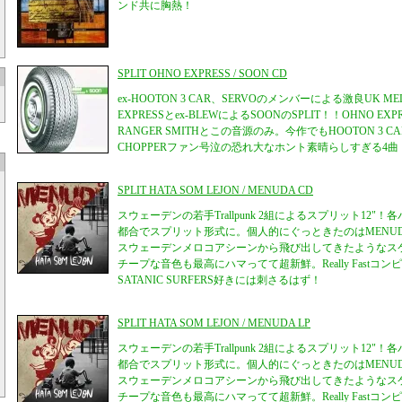
ンド共に胸熱！
SPLIT OHNO EXPRESS / SOON CD
ex-HOOTON 3 CAR、SERVOのメンバーによる激良UK M
EXPRESSとex-BLEWによるSOONのSPLIT！！OHNO E
RANGER SMITHとこの音源のみ。今作でもHOOTON 3 CAR
CHOPPERファン号泣の恐れ大なホント素晴らしすぎる4曲
SPLIT HATA SOM LEJON / MENUDA CD
スウェーデンの若手Trallpunk 2組によるスプリット12"
都合でスプリット形式に。個人的にぐっときたのはMENUD
スウェーデンメロコアシーンから飛び出してきたようなス
チープな音色も最高にハマってて超新鮮。Really Fastコンピや
SATANIC SURFERS好きには刺さるはず！
SPLIT HATA SOM LEJON / MENUDA LP
スウェーデンの若手Trallpunk 2組によるスプリット12"
都合でスプリット形式に。個人的にぐっときたのはMENUD
スウェーデンメロコアシーンから飛び出してきたようなス
チープな音色も最高にハマってて超新鮮。Really Fastコンピや