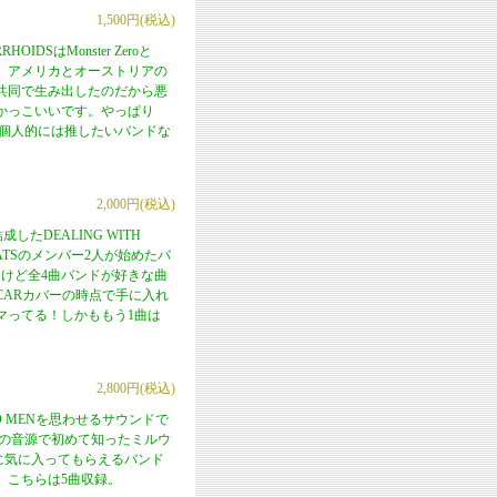
1,500円(税込)
SはMonster Zeroと
リース。アメリカとオーストリアの
共同で生み出したのだから悪
かっこいいです。やっぱり
てくれて個人的には推したいバンドな
2,000円(税込)
したDEALING WITH
ATSのメンバー2人が始めたバ
けど全4曲バンドが好きな曲
LL CARカバーの時点で手に入れ
マってる！しかももう1曲は
2,800円(税込)
ED MENを思わせるサウンドで
。この音源で初めて知ったミルウ
実に気に入ってもらえるバンド
ド。こちらは5曲収録。