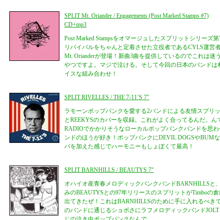
SPLIT Mt. Oriander / Engagements (Post Marked Stamps #7)
CD+mp3
Post Marked Stampsをオマージュしたスプリットシリ
リバイバルをちゃんと定着させた立役者であるCYLS運営者であ
Mt. Orianderが登場！新曲3曲を提供しているのでこれ
やつですよ。マジで泣ける。そして今回の日本のバンドは札幌のE
イスな組み合わせ！
SPLIT RIVELLES / THE 7-11’S 7"
ラモーンポップパンクを愛する2バンドによる友情スプリット。RI
とREEKYSのカバーを収録。これがよく合ってるんだ。んでもって
RADIOでかかりそうなローカルポップパンクバンドを思
ンドのほうが好き！ポップパンクにDEVIL DOGSやBU
バを加えた感じでハーモニーもしょぼくて最高！
SPLIT BARNHILLS / BEAUTYS 7"
オハイオ産青春メロディックパンクバンドBARNHILLSと、Mu
みのBEAUTYSとの97年リリースのスプリットがTimbo
出てきたぜ！これはBARNHILLSのために手に入れるべきでし
のバンドに通じるショボさにラフメロディックバンドJOL
じの泣き虫ポップパンクなんで。