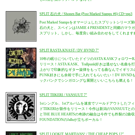
SPLIT 石の犬 / Shonen Bat (Post Marked Stamps #6) CD+mp3
Post Marked Stampsをオマージュしたスプリットシリ
石の犬と、スペインはJAMIE 4 PRESIDENTと同郷のマラガの
スプリット。しかし、毎度良い組み合わせをしてくれます
SPLIT RASTA KNAST / DV HVND 7"
10年の眠りについていたドイツのASTA KASKフォロワーRA
リリース！ASTA KASK、Trallpunk好きは逃せない名
上がりで印象的なギター旋律をもってる曲なんでイギリスのCOC
PUNK好きにも余裕で手に入れてもらいたい！DV HVN
ックパンクでシンガロングな展開といいこちらも燃える！
SPLIT TIIKERI / VANSUUT 7"
1stシングル、1stアルバムを速攻でソールドアウトした
ドTIIKERIが新作をリリース！今作は新潟のVANSUUTとのス
とTHE BLUE HEARTSの奇跡の融合は今作でも炸裂の2曲収
FOUNDATIONのJalluが立ちボーカル！
SPLIT LOOKIT, MARTIANS! / THE CHEAP POPS 12"