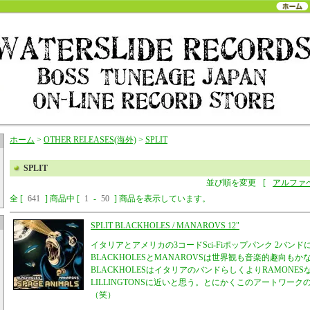
ホーム
>
OTHER RELEASES(海外)
>
SPLIT
SPLIT
並び順を変更
[
アルファ
全 [
641
] 商品中 [
1
-
50
] 商品を表示しています。
SPLIT BLACKHOLES / MANAROVS 12"
イタリアとアメリカの3コードSci-Fiポップパンク 2バン
BLACKHOLESとMANAROVSは世界観も音楽的趣向も
BLACKHOLESはイタリアのバンドらしくよりRAMONES
LILLINGTONSに近いと思う。とにかくこのアートワー
（笑）