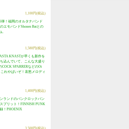
1,100円(税込)
ーズ第6弾！福岡のオルタナバンド
エモバンドShonen Batとの
ね。
1,580円(税込)
STA KNASTが早くも新作を
曲を打ち込んでいて、こんな大盛り
K SPARRERなどのOi
Dもこれやばいぞ！哀愁メロディ
1,400円(税込)
フィンランドのパンクロックバン
プリット！FINNISH PUNK
録！PHOENIX
3,500円(税込)