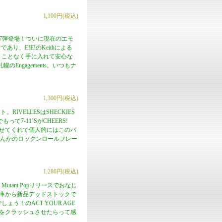
1,100円(税込)
ーズ第7弾登場！ついに現在のエモ
り、E!E!のKeithによる
は迷うことなく手に入れて安心な
ngagements。いつもナ
1,300円(税込)
VELLESはSHECKIES
7-11’SがCHEERS!
わせてくれて個人的にはこのバ
Mなんかのロックンロールフレー
1,280円(税込)
tant Popリリースでおなじ
の倉庫から新品デッドストックで
ょう！のACT YOUR AGE
Tをクラッシュさせたらって感