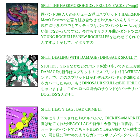
SPLIT THE HAERMORRHOIDS / PROTON PACKS 7"+mp3
両バンド3曲入りのボリューム満点スプリット！HAERMORRHOID
Mom's Basementと言う組み合わせで1stアルバムをリ
現在進行系の中でもアクティブなポップパンクレーベルが
い訳はなかったですね。今作もオリジナル曲がダントツに
YOUNG ROCHELLES/NEW ROCHELLESを思わせ
んですよ！そして、イタリアの
SPLIT DEALING WITH DAMAGE / DINOSAUR SKULL 7"
STUPIDS、SINKなどなどのバンドを渡り歩いてきたEdが結成
DAMAGEの新作はスプリット！でスプリット相手WEREC
ンド。で、このスプリットはそれぞれのバンドが各2曲なん
をカバーしたもの。もうDINOSAUR SKULLのBIG DRI
ちゃいますよ。このヘロヘロ具合のサウンドがバッチリハ
DOGPISSなんだぜ。
SPLIT HEAVY LAG / BAD CRIME LP
22年にリリースされた1stアルバムで、DICKIESやMARK
喜ばせてくれたHEAVY LAGの新作！今作では4曲収録
ォーキーのバンドでこちらもHEAVY LAGが好きなら確
で、同じ様にDirtnapのようなガレージポップパンクバン