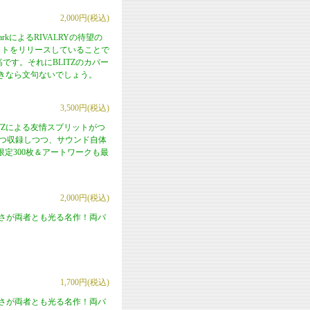
2,000円(税込)
のMarkによるRIVALRYの待望の
プリットをリリースしていることで
です。それにBLITZのカバー
EM好きなら文句ないでしょう。
3,500円(税込)
PUTZによる友情スプリットがつ
ずつ収録しつつ、サウンド自体
定300枚＆アートワークも最
2,000円(税込)
の良さが両者とも光る名作！両バ
1,700円(税込)
の良さが両者とも光る名作！両バ