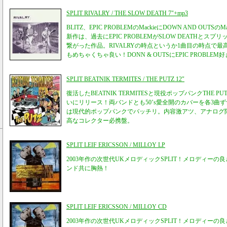
SPLIT RIVALRY / THE SLOW DEATH 7"+mp3
BLITZ、EPIC PROBLEMのMackieにDOWN AND OUTS
新作は、過去にEPIC PROBLEMがSLOW DEATHとス
繋がった作品。RIVALRYの時点というか1曲目の時点で最高
もめちゃくちゃ良い！DONN & OUTSにEPIC PROBL
SPLIT BEATNIK TERMITES / THE PUTZ 12"
復活したBEATNIK TERMITESと現役ポップパンクTHE 
いにリリース！両バンドとも50’s愛全開のカバーを各3曲
は現代的ポップパンクでバッチリ。内容激アツ、アナログ限
高なコレクター必携盤。
SPLIT LEIF ERICSSON / MILLOY LP
2003年作の次世代UKメロディックSPLIT！メロディー
ンド共に胸熱！
SPLIT LEIF ERICSSON / MILLOY CD
2003年作の次世代UKメロディックSPLIT！メロディー