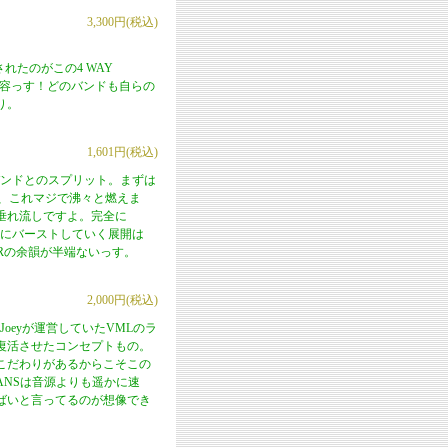
3,300円(税込)
れたのがこの4 WAY
ズの内容っす！どのバンドも自らの
り。
1,601円(税込)
クバンドとのスプリット。まずは
作で、これマジで沸々と燃えま
垂れ流しですよ。完全に
後半にバーストしていく展開は
DERの余韻が半端ないっす。
2,000円(税込)
Joeyが運営していたVMLのラ
復活させたコンセプトもの。
こだわりがあるからこそこの
HANSは音源よりも遥かに速
ばいと言ってるのが想像でき