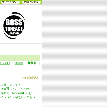
ベット順
|
価格順
|
新着順
]
3,500円(税込)
ドによるスプリット！
かなり似通っているんだけど、
な感じで、MANAROVSは
クのインパクトがでかすぎるわ