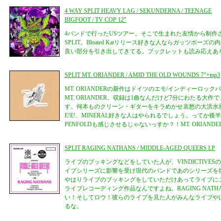
4 WAY SPLIT HEAVY LAG / SEKUNDERNA / TEENAGE
BIGFOOT / TV COP 12"
4バンドで行ったUSツアー。そこで生まれた友情から制作さ
SPLIT。Bloated Katリリース好きな人ならガッツポー
良い部分を引き出してきてる。ブックレットも読み応えあ
SPLIT MT. ORIANDER / AMID THE OLD WOUNDS 7"+mp3
MT. ORIANDERの新作はドイツのエモ/インディーロッ
MT. ORIANDER。収録は1曲なんだけど7分にわたる大
す。何本ものクリーン・ギターをキラめかせ哀愁の大洪水
E!E!、MINERAL好きな人はやられるでしょう。ってか
PENFOLDも感じさせるじゃないっすか？！MT. ORIAN
SPLIT RAGING NATHANS / MIDDLE-AGED QUEERS LP
ライブのブッキングなどをしていた人が、VINDICTIVESの
イブシリーズに影響を受け現代のバンドであのシリーズを
やはりライブのブッキングをしていただけあってライブに
ライブレコーディング作品なんですよね。RAGING NAT
い！そしてロウ！彼らのライブを見た人がみんなライブや
るな。