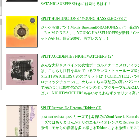
SATANIC SURFERS好きには刺さるはず！
SPLIT HUNTINGTONS / YOUNG HASSELHOFFS 7"
ジャケも激アツ！Mom's BasementのRAMONESカバー企画
「R.A.M.O.N.E.S.」、YOUNG HASSELHOFFSが新録
ットが正解。限定200枚、再プレスなし！
SPLIT ACCIDENTE / NIGHTWATCHERS 12"
みんな大好きスペインの女性ボーカルアナーコメロディックバ
は、こちらも注目を集めているフランス・トゥールーズ産
NIGHTWATCHERSとのスプリット12"！CCIDENTE
ロディックチューンに、めちゃくちゃ哀愁度の高いパワー
で極めつけは80年代のスペインのポップグループALARM
ばい！NIGHTWATCHERSも会いかえあらずクオリティ高
SPLIT Retratos De Heroina / Tokkan CD
post marked stampsシリーズでお馴染みのSoul Ameria 
ーズではありませんがチリのエモバイオレンスなRetratos De H
激情エモからの影響を多々感じるTokkanによる激情エモス