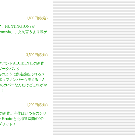
1,800円(税込)
で、HUNTINGTONSが
「Commando」。文句言うより即ゲ
3,500円(税込)
ンドACCIDENTEの新作
ダークパンク
はいつものように疾走感あふれるメ
ポップナンバーも震える！ん
Aのカバーなんだけどこれがや
い！
1,200円(税込)
Recordsの新作。今作はいつものシリ
eroinaと北海道室蘭の90's
プリット！