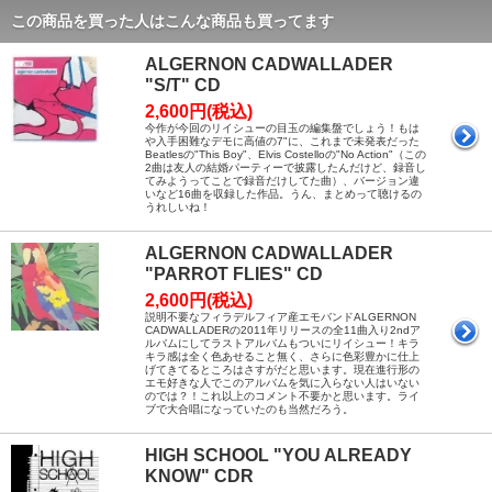
この商品を買った人はこんな商品も買ってます
ALGERNON CADWALLADER
"S/T" CD
2,600円(税込)
今作が今回のリイシューの目玉の編集盤でしょう！もは
や入手困難なデモに高値の7"に、これまで未発表だった
Beatlesの"This Boy"、Elvis Costelloの"No Action"（この
2曲は友人の結婚パーティーで披露したんだけど、録音し
てみようってことで録音だけしてた曲）、バージョン違
いなど16曲を収録した作品。うん、まとめって聴けるの
うれしいね！
ALGERNON CADWALLADER
"PARROT FLIES" CD
2,600円(税込)
説明不要なフィラデルフィア産エモバンドALGERNON
CADWALLADERの2011年リリースの全11曲入り2ndア
ルバムにしてラストアルバムもついにリイシュー！キラ
キラ感は全く色あせること無く、さらに色彩豊かに仕上
げてきてるところはさすがだと思います。現在進行形の
エモ好きな人でこのアルバムを気に入らない人はいない
のでは？！これ以上のコメント不要かと思います。ライ
ブで大合唱になっていたのも当然だろう。
HIGH SCHOOL "YOU ALREADY
KNOW" CDR