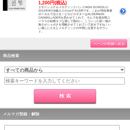
1,200円(税込)
エモーショナルメロディックバンドHIGH SCHOOLの
2010年作の8曲入りの1stデモCDRです。これが弱虫青春
ボーカルで泣ける！ピロピロギターはALGERNON
CADWALLADERを思わせてくれて、そんで全員合唱コ
ーラスが結構タフな感じで面白い。こういった統一感の
無さがショボさを増幅させてくれていて好きですね！い
い感じにエモとメロディックの中間に位置するサウン
ド。
ページの先頭へ戻る
商品検索
メルマガ登録・解除