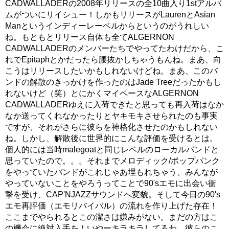
CADWALLADERの2008年リリースの全10曲入り1stアルバ
ムがついにリイシュー！しかもリリースがLaurenとAsian
Manというインディーレーベルからというのがうれしい
ね。もともとリリース自体も全てALGERNON
CADWALLADERのメンバーたちでやってたわけだから、こ
れでEpitaphとかだったら腰抜かしちゃうもんね。まあ、向
こうはリリースしたいかもしれないけどね。まあ、このバ
ンドの解散のきっかけを作ったのはJade Treeだったかもし
れないけど（笑）とにかくマイペースなALGERNON
CADWALLADERゆえに入荷できたと思っても再入荷はなか
なか送ってくれなかったりとヤキモキさせられたのも事実
ですが、それがさらに彼らを神格化させたのかもしれない
ね。しかし、解散後に世界的にこんな評価を受けるとは。
個人的には当時malegoatと同じレベルのローカルバンドと
思っていたので。。。それまでメロディック/ポップパンク
をやっていたバンドがこれじゃあ埋もれちゃう、みんなが
やっていないことをやろうってことで90'sエモに出会い衝
撃を受け、CAP'NJAZZサウンドへ変貌。そして今日の90's
エモ再評価（エモリバイバル）の流れを作り上げた存在！
ここまでやられるとこの潔さは嫌みがない。まだの方はこ
の機会に絶対入手を！いやーキラキラしてるわ。彼らのこ