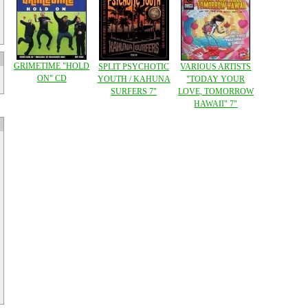
GRIMETIME "HOLD
SPLIT PSYCHOTIC
VARIOUS ARTISTS
ON" CD
YOUTH / KAHUNA
"TODAY YOUR
SURFERS 7"
LOVE, TOMORROW
HAWAII" 7"