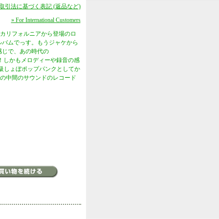
商取引法に基づく表記 (返品など)
» For International Customers
カリフォルニアから登場のロ
tアルバムでっす。もうジャケから
感じで、あの時代の
だよ！しかもメロディーや録音の感
級しょぼポップパンクとしてか
クの中間のサウンドのレコード