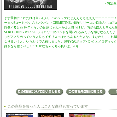
» 特定
まず最初にこれだけは言いたい。このジャケだせえええええええーーーーーー！
ーカル3コードポップパンクバンドGRIMETIMEの18年リリースの13曲入り1s
想像すると95-97年くらいの音源じゃねーかよと思うけど、内容もほんとそんな
SCREECHING WEASELフォロワーのバンドを聞いてるみたいな感じなるん
じがアメリカっていうよりもイギリスっぽさもあるんだよな。すなわち、これB
なり良い！と、いうわけで入荷しました。90年代のポップパンクとメロディッ
好きなら聴くべし！"03:00"むちゃくちゃ良いよ。(O)
この商品を買った人はこんな商品も買っています