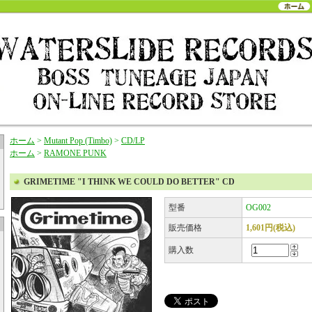
ホーム
>
Mutant Pop (Timbo)
>
CD/LP
ホーム
>
RAMONE PUNK
GRIMETIME "I THINK WE COULD DO BETTER" CD
型番
OG002
販売価格
1,601円(税込)
購入数