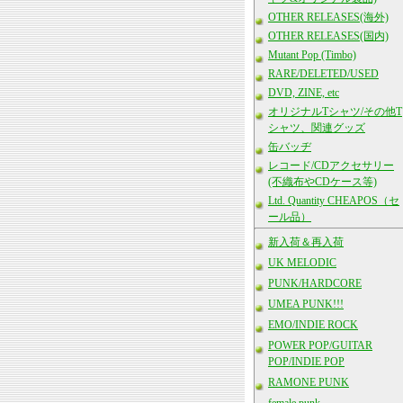
OTHER RELEASES(海外)
OTHER RELEASES(国内)
Mutant Pop (Timbo)
RARE/DELETED/USED
DVD, ZINE, etc
オリジナルTシャツ/その他T
シャツ、関連グッズ
缶バッヂ
レコード/CDアクセサリー
(不織布やCDケース等)
Ltd. Quantity CHEAPOS（セ
ール品）
新入荷＆再入荷
UK MELODIC
PUNK/HARDCORE
UMEA PUNK!!!
EMO/INDIE ROCK
POWER POP/GUITAR
POP/INDIE POP
RAMONE PUNK