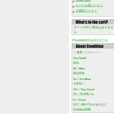
female punk
レーベル別ソート！
お国別ソート！
カートの中に商品はありませ
ん
@wsonigiri からのツイート
［ 盤質 / ジャケット ］
New/Seald
新品。
M = Mint
新品同様。
Ex = Excellent
大変良い。
VG = Very Good
良い/充分聞ける。
G = Good
目立つ傷や汚れがあるなど
Condition詳細