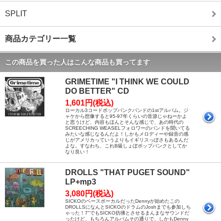
SPLIT
商品カテゴリー一覧
この商品を買った人はこんな商品も買ってます
GRIMETIME "I THINK WE COULD
DO BETTER" CD
1,601円(税込)
ローカル3コードポップパンクバンドの1stアルバム。ジ
ャケから想像すると95-97年くらいの音源じゃねーかよ
と思うけど、内容もほんとそんな感じで、あの時代の
SCREECHING WEASELフォロワーのバンドを聞いてる
みたいな感じなるんだよ！しかもメロディーや録音の感
じがアメリカっていうよりもイギリスっぽさもあるんだ
よな。すなわち、これB級しょぼポップパンクとしてか
なり良い！
DROLLS "THAT PUGET SOUND"
LP+mp3
3,080円(税込)
SICKOのベースボーカルだったDennyが始めたこの
DROLLSになんとSICKOのドラムのJoshまでも参加しち
ゃった！7"でもSICKO彷彿とさせるまんまなサウンドだ
ったけど、もちろんアルバムその通りで、しかもDenny