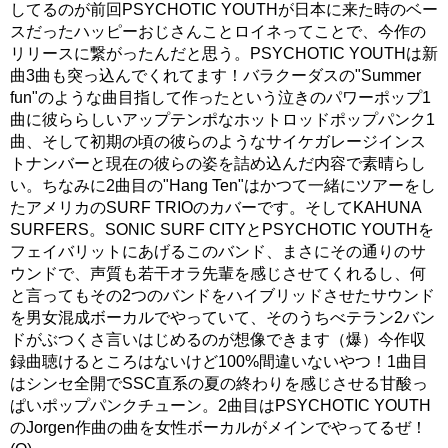
してるのが前回PSYCHOTIC YOUTHが日本に来た時のベー
スだったハッピーおじさんことロイネってことで、今作の
リリースに繋がったんだと思う。PSYCHOTIC YOUTHは新
曲3曲も突っ込んでくれてます！バラクーダスの"Summer
fun"のような曲目指して作ったという泣きのパワーポップ1
曲に彼ららしいアップテンポなホットロッドポップパンク1
曲、そして初期の頃の彼らのようなサイケガレージインス
トナンバーと現在の彼らの姿を詰め込んだ内容で素晴らし
い。ちなみに2曲目の"Hang Ten"はかつて一緒にツアーをし
たアメリカのSURF TRIOのカバーです。そしてKAHUNA
SURFERS。SONIC SURF CITYとPSYCHOTIC YOUTHを
フェイバリットにあげるこのバンド、まさにその通りのサ
ウンドで、声質も若干オラ先輩を感じさせてくれるし、何
と言ってもその2つのバンドをハイブリッドさせたサウンド
を男女混成ボーカルでやっていて、そのうちべテラン2バン
ドがぶつくさ言いはじめるのが想像できます（爆）今作収
録曲聴けるところはないけど100%間違いないやつ！1曲目
はシンセ全開でSSC直系の夏の終わりを感じさせる甘酸っ
ぱいポップパンクチューン。2曲目はPSYCHOTIC YOUTH
のJorgen作曲の曲を女性ボーカルがメインでやってるぜ！