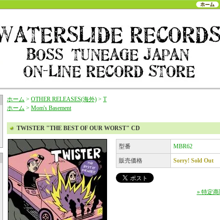
ホーム
>
OTHER RELEASES(海外)
>
T
ホーム
>
Mom's Basement
TWISTER "THE BEST OF OUR WORST" CD
型番
MBR62
販売価格
Sorry! Sold Out
» 特定