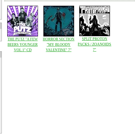
SPLIT PROTON
THE PUTZ "A FEW
HORROR SECTION
PACKS / ZOANOIDS
BEERS YOUNGER
"MY BLOODY
7"
VOL.1" CD
VALENTINE" 7”