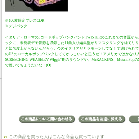
※100枚限定プレスCDR
※デジパック
イタリア・ローマの3コードポップパンクバンドTWISTERのこれまでの音源か
ックに、未発表デモ音源を収録した11曲入り編集盤がリマスタリングを経てリ
と知名度上がらないんだろう。今のイタリアだとラモーンしてなくて避けられて
のUSのローカルポップパンクしててかっこいいと思うぜ！アメリカではかなり
SCREECHING WEASELの"Wiggle"期のサウンドや、McRACKINS、Mutant 
で聴いてちょうだいな！(O)
この商品を買った人はこんな商品も買っています