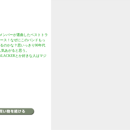
らメンバーが選曲したベストトラ
リース！なぜにこのバンドもっ
るのかな？思いっきり90年代
人気あがると思う。
PopのSLACKERとか好きな人はマジ