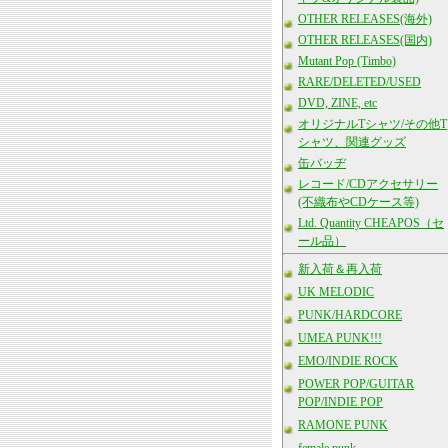
OTHER RELEASES(海外)
OTHER RELEASES(国内)
Mutant Pop (Timbo)
RARE/DELETED/USED
DVD, ZINE, etc
オリジナルTシャツ/その他T
シャツ、関連グッズ
缶バッヂ
レコード/CDアクセサリー
(不織布やCDケース等)
Ltd. Quantity CHEAPOS（セ
ール品）
新入荷＆再入荷
UK MELODIC
PUNK/HARDCORE
UMEA PUNK!!!
EMO/INDIE ROCK
POWER POP/GUITAR
POP/INDIE POP
RAMONE PUNK