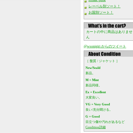
female punk
レーベル別ソート！
お国別ソート！
カートの中に商品はありませ
ん
@wsonigiri からのツイート
［ 盤質 / ジャケット ］
New/Seald
新品。
M = Mint
新品同様。
Ex = Excellent
大変良い。
VG = Very Good
良い/充分聞ける。
G = Good
目立つ傷や汚れがあるなど
Condition詳細