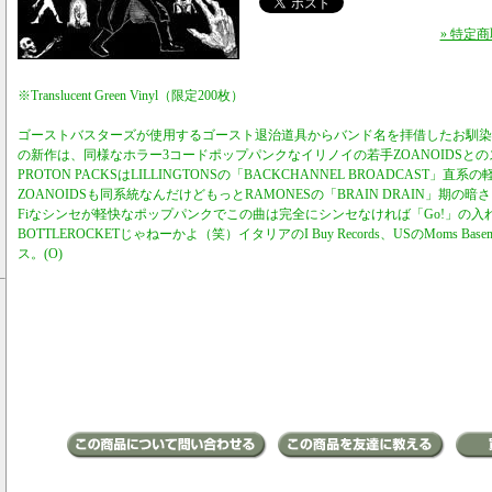
» 特定
※Translucent Green Vinyl（限定200枚）
ゴーストバスターズが使用するゴースト退治道具からバンド名を拝借したお馴染みイタ
の新作は、同様なホラー3コードポップパンクなイリノイの若手ZOANOIDSと
PROTON PACKSはLILLINGTONSの「BACKCHANNEL BROADCAST」
ZOANOIDSも同系統なんだけどもっとRAMONESの「BRAIN DRAIN」期の暗
Fiなシンセが軽快なポップパンクでこの曲は完全にシンセなければ「Go!」の入れ方
BOTTLEROCKETじゃねーかよ（笑）イタリアのI Buy Records、USのMoms Basem
ス。(O)