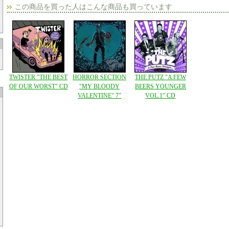
この商品を買った人はこんな商品も買っています
TWISTER "THE BEST
HORROR SECTION
THE PUTZ "A FEW
OF OUR WORST" CD
"MY BLOODY
BEERS YOUNGER
VALENTINE" 7”
VOL.1" CD