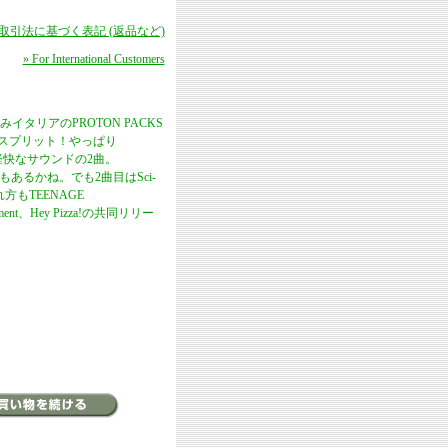
商取引法に基づく表記 (返品など)
» For International Customers
リアのPROTON PACKS
のスプリット！やっぱり
直系の軽快なサウンドの2曲。
さもあるかね。でも2曲目はSci-
もTEENAGE
ent、Hey Pizza!の共同リリー