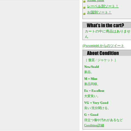
female punk
レーベル別ソート！
お国別ソート！
カートの中に商品はありませ
ん
@wsonigiri からのツイート
［ 盤質 / ジャケット ］
New/Seald
新品。
M = Mint
新品同様。
Ex = Excellent
大変良い。
VG = Very Good
良い/充分聞ける。
G = Good
目立つ傷や汚れがあるなど
Condition詳細