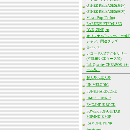
OTHER RELEASES(海外)
OTHER RELEASES(国内)
Mutant Pop (Timbo)
RARE/DELETED/USED
DVD, ZINE, etc
オリジナルTシャツ/その他T
シャツ、関連グッズ
缶バッヂ
レコード/CDアクセサリー
(不織布やCDケース等)
Ltd. Quantity CHEAPOS（セ
ール品）
新入荷＆再入荷
UK MELODIC
PUNK/HARDCORE
UMEA PUNK!!!
EMO/INDIE ROCK
POWER POP/GUITAR
POP/INDIE POP
RAMONE PUNK