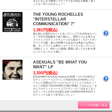
る人たちにまで確実にアピールできる切なさ爆発！迷う
ことなく手に入れましょう！
THE YOUNG ROCHELLES
"INTERSTELLAR
COMMUNICATION" 7"
1,381円(税込)
個人的には現行の3コードポップパンクで大大好きなバン
ド！今作も収録曲全て捨て曲なし。変則リズムも投入な
ファストメロディックチューンから始まり、3コードポッ
プパンクの曲、彼らの特徴でもあるCruz色ありな切ない
曲、そしてラストは再びショートファストポップパンク
で締めくくり、終わった途端に裏面に戻ってまた針を落
としたくなっちゃう感じ！
ASEXUALS "BE WHAT YOU
WANT" LP
3,300円(税込)
DOUGHBOYSのJohn Kastnerが在籍！カナダの80'Sメ
ロディックハードコアバンドASEXUALSが84年にリリ
ースした名盤1stアルバムがついにリイシューされたっ！
もうこの時点でDOUGHBOYS節が炸裂してるんだよ！ま
さにメロディックハードコアクラシック！泣きまくるメ
ロディックにS.N.F.Uの流れを持つHARDCORE/FASTメ
ロディックもありで文句なしでしょ！
ページの先頭へ戻る