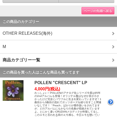
ページの先頭へ戻る
この商品のカテゴリー
OTHER RELEASES(海外)
M
商品カテゴリー一覧
この商品を買った人はこんな商品も買ってます
POLLEN "CRESCENT" LP
4,000円(税込)
わっしょい！POLLENのアナログ化シリーズ今度は95年
の2ndアルバムも登場！オリジナル盤はなぜか音が小さ
かったけど完全にパワフルに生まれ変わっていますぜ！1
曲目から3曲目の流れでガッツポーズを繰り出すこと間違
いなしです！「Peach」ばかりが傑作扱いをされてます
が、どのアルバムにもかなりの名曲が収録されています
よ。とにかく蒼いCRUZIANメロディクが炸裂してるし、
このエモと言われる前のエモ感も、今日エモを聴いてい