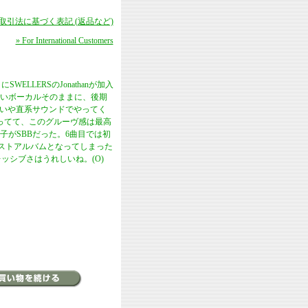
商取引法に基づく表記 (返品など)
» For International Customers
SWELLERSのJonathanが加入
の熱いボーカルそのままに、後期
やいや直系サウンドでやってく
まってて、このグルーヴ感は最高
子がSBBだった。6曲目では初
ラストアルバムとなってしまった
レッシブさはうれしいね。(O)