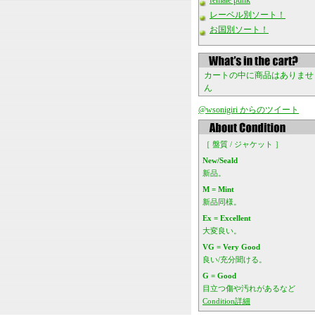
female punk
レーベル別ソート！
お国別ソート！
カートの中に商品はありませ
ん
@wsonigiri からのツイート
［ 盤質 / ジャケット ］
New/Seald
新品。
M = Mint
新品同様。
Ex = Excellent
大変良い。
VG = Very Good
良い/充分聞ける。
G = Good
目立つ傷や汚れがあるなど
Condition詳細