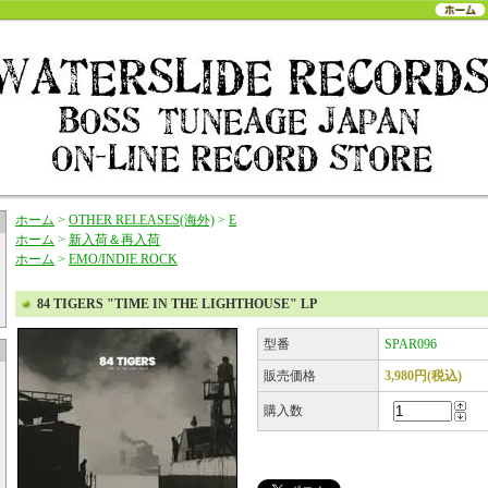
ホーム
>
OTHER RELEASES(海外)
>
E
ホーム
>
新入荷＆再入荷
ホーム
>
EMO/INDIE ROCK
84 TIGERS "TIME IN THE LIGHTHOUSE" LP
型番
SPAR096
販売価格
3,980円(税込)
購入数