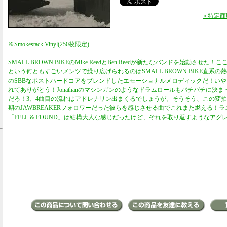
» 特定
※Smokestack Vinyl(250枚限定)
SMALL BROWN BIKEのMike ReedとBen Reedが新たなバンドを始動させた！ここに
という何ともすごいメンツで繰り広げられるのはSMALL BROWN BIKE直系
のSBBなポストハードコアをブレンドしたエモーショナルメロディックだ！い
れてありがとう！Jonathanのマシンガンのようなドラムロールもバチバチに決
だろ！3、4曲目の流れはアドレナリン出まくるでしょうが。そうそう、この変拍
期のJAWBREAKERフォロワーだった彼らを感じさせる曲でこれまた燃える！
「FELL & FOUND」は結構大人な感じだったけど、それを取り返すようなアグ