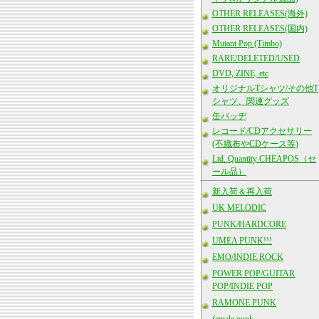
OTHER RELEASES(海外)
OTHER RELEASES(国内)
Mutant Pop (Timbo)
RARE/DELETED/USED
DVD, ZINE, etc
オリジナルTシャツ/その他T
シャツ、関連グッズ
缶バッヂ
レコード/CDアクセサリー
(不織布やCDケース等)
Ltd. Quantity CHEAPOS（セ
ール品）
新入荷＆再入荷
UK MELODIC
PUNK/HARDCORE
UMEA PUNK!!!
EMO/INDIE ROCK
POWER POP/GUITAR
POP/INDIE POP
RAMONE PUNK