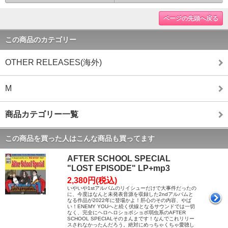
ページの先頭へ戻る
この商品のカテゴリー
OTHER RELEASES(海外)
M
商品カテゴリー一覧
この商品を買った人はこんな商品も買ってます
AFTER SCHOOL SPECIAL
"LOST EPISODE" LP+mp3
2,380円(税込)
いやいや1stアルバムのリイシューだけで大事件だったの
に、今度はなんと未発表音源を収録した2ndアルバムと
なる作品が2022年に登場かよ！肝心のその内容、やば
い！ENEMY YOUへと続く伏線となるサウンドでは一切
なく、完全にヘロヘロショボショボ弱虫系のAFTER
SCHOOL SPECIALそのまんまです！なんでこれリリー
スされなかったんだろう。絶対にめっちゃくちゃ愛聴し