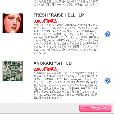
てもらえる音源なのは間違いないぞ！CDも遅れて入荷予
定ですが今回も両フォーマット買いで間違いないです。
FRESH "RAISE HELL" LP
3,880円(税込)
リプレス！こちらもMARTHA同様みんな大好きロンドン
のガールボーカルなメロディック/ポップパンクバンドの
新作！ミニアルバムがくっそ良かっただけに期待も高ま
りましたが、これも間違いないです。なんといっても
Kathrynの歌唱力がアップしたことにより抜群に表情豊か
になってるからね。MARTHAをよりインディーポップ/ギ
ターポップよりにしたと想像してもらうとこのFRESHで
すよね。やっぱこういうサウンドは断然イギリスのバン
ドだよね。4曲目なんて絶対アメリカのバンドじゃ出せな
いもんなぁ。
ANORAK! "S/T" CD
2,000円(税込)
この音源めちゃくちゃ良いぞ！ライブを観てその良さに
驚かされた！俺的にツボなパンクをしっかりと感じるメ
ロディック寄りのエモで、falls、malegoat、Sport、それ
からスウェーデンのI LOVE YOUR LIFESTYLEにも通じ
るんだよな。めちゃくちゃタッピングギターも上手いん
だけど、泥臭さも残ってるし、時折HER SPECTACLES
を思い出させる感じもあってもう何も言うことないっ
す！ほんと俺の好きな感じ！あっという間に彼らの世界
観に引き込まれるはず！
ページの先頭へ戻る