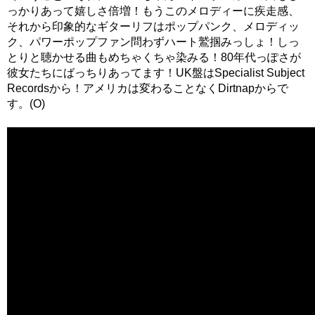
っかりあって嬉しさ倍増！もうこのメロディーに疾走感、
それから印象的なギターリフはポップパンク、メロディッ
ク、パワーポップファン問わずハート鷲掴みっしょ！しっ
とりと聴かせる曲もめちゃくちゃ染みる！80年代っぽさが
彼女たちにばっちりあってます！UK盤はSpecialist Subject
Recordsから！アメリカは変わることなくDirtnapからで
す。(O)