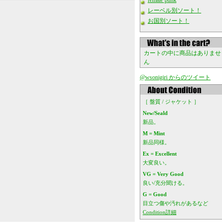
female punk
レーベル別ソート！
お国別ソート！
カートの中に商品はありませ
ん
@wsonigiri からのツイート
［ 盤質 / ジャケット ］
New/Seald
新品。
M = Mint
新品同様。
Ex = Excellent
大変良い。
VG = Very Good
良い/充分聞ける。
G = Good
目立つ傷や汚れがあるなど
Condition詳細