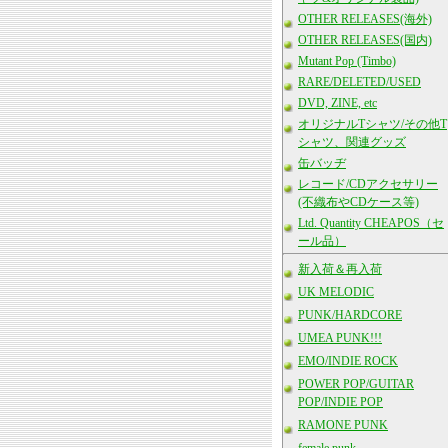
OTHER RELEASES(海外)
OTHER RELEASES(国内)
Mutant Pop (Timbo)
RARE/DELETED/USED
DVD, ZINE, etc
オリジナルTシャツ/その他T
シャツ、関連グッズ
缶バッヂ
レコード/CDアクセサリー
(不織布やCDケース等)
Ltd. Quantity CHEAPOS（セ
ール品）
新入荷＆再入荷
UK MELODIC
PUNK/HARDCORE
UMEA PUNK!!!
EMO/INDIE ROCK
POWER POP/GUITAR
POP/INDIE POP
RAMONE PUNK