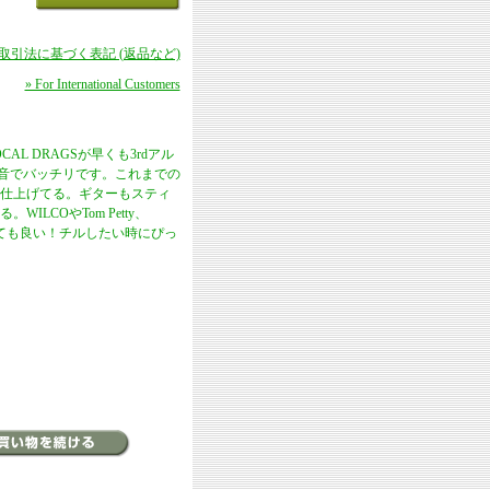
商取引法に基づく表記 (返品など)
» For International Customers
OCAL DRAGSが早くも3rdアル
illの録音でバッチリです。これまでの
仕上げてる。ギターもスティ
COやTom Petty、
とても良い！チルしたい時にぴっ