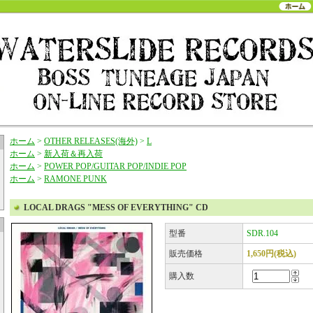
ホーム
>
OTHER RELEASES(海外)
>
L
ホーム
>
新入荷＆再入荷
ホーム
>
POWER POP/GUITAR POP/INDIE POP
ホーム
>
RAMONE PUNK
LOCAL DRAGS "MESS OF EVERYTHING" CD
型番
SDR.104
販売価格
1,650円(税込)
購入数