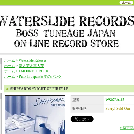
ホーム
>
Waterslide Releases
ホーム
>
新入荷＆再入荷
ホーム
>
EMO/INDIE ROCK
ホーム
>
Punk In Japan/日本のパンク
SHIPYARDS “NIGHT OF FIRE” LP
型番
WS078/ir-15
販売価格
Sorry! Sold Out
» 特定