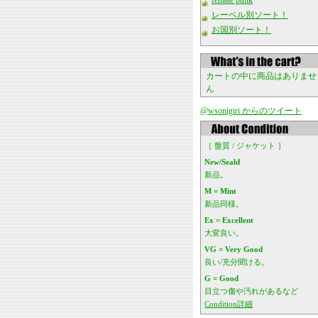
female punk
レーベル別ソート！
お国別ソート！
カートの中に商品はありませ
ん
@wsonigiri からのツイート
［ 盤質 / ジャケット ］
New/Seald
新品。
M = Mint
新品同様。
Ex = Excellent
大変良い。
VG = Very Good
良い/充分聞ける。
G = Good
目立つ傷や汚れがあるなど
Condition詳細