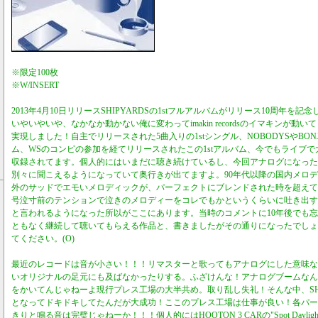
※限定100枚
※W/INSERT
2013年4月10日リリースSHIPYARDSの1stフルアルバムがリリース10周年を記
いやいやいや、なかなか動かない俺に変わってimakin recordsのイマキンが動
実現しました！自主でリリースされた5曲入りの1stシングル、NOBODYSやBO
ム、WSのコンピの参加を経てリリースされたこの1stアルバム、今でもライブ
収録されてます。個人的にはいまだに聴き続けているし、今回アナログになった
別々に聞こえるようになっていて奥行きが出てますよ。90年代以降の国内メロデ
外のサッドでエモいメロディックが、パーフェクトにブレンドされた時を超えて
号泣寸前のテンションで泣きのメロディーをコレでもかというくらいに吐き出す
と言われるようになった所以がここにあります。当時のコメントに10年後でも
ともなく継続して聴いてもらえる作品と、書きましたがその通りになったでしょ
てください。(O)
最近のレコードは音が小さい！！！リマスターと歌ってもアナログにした意味な
いオリジナルの足元にも及ばなかったりする。ふざけんな！アナログブームなん
をかいてんじゃねーよ現行プレス工場の大半共め。取り乱し失礼！そんな中、SHI
となってドキドキしてたんだが大成功！ここのプレス工場は仕事が良い！各パー
きりと鳴る音は完璧じゃねーか！！！個人的にはHOOTON 3 CARの"Spot Dayl