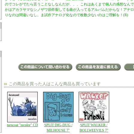
のでコレがでたら言うことなしなんだが、、、これはあくまで個人の感想なんで！
かはアカラサマなシノザワ節炸裂してる曲が入ってるアルバムだからな！アナロ
りなのは間違いなし。ま試作アナログ化なので枚数少ないのはご理解を！(R)
この商品を買った人はこんな商品も買っています
turncoat "recolor" CD
SPLIT DIG-DUG /
SPLIT WALKER /
MILHOUSE 7"
BOLLWEEVILS 7"