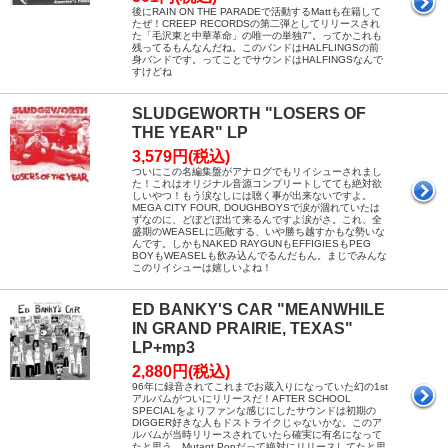
後にRAIN ON THE PARADEで活動するMattも在籍して
たぜ！CREEP RECORDSの第二弾としてリリースされ
た「毛沢東と中華革命」の唯一の単独7"。ってかこれも
残ってるもんなんだね。このバンドはHALFLINGSの前
身バンドです。ってことでサウンドはHALFINGSなんで
すけどね
SLUDGEWORTH "LOSERS OF
THE YEAR" LP
3,579円(税込)
ついにこの名編集盤がアナログでもリイシューされまし
た！これはオリジナル音源コンプリートしてても絶対欲
しいやつ！もう涙なしには聴く事が出来ないですよ。
MEGA CITY FOUR, DOUGHBOYSで涙が涸れていたは
ずなのに、どぼどぼ出て来るんですよ涙がさ。これ、全
盛期のWEASELに匹敵する、いや勝ち越すかもな勢いな
んです。しかもNAKED RAYGUNもEFFIGIESもPEG
BOYもWEASELも飲み込んでるんだもん。まじでみんな
このリイシューは嬉しいよね！
ED BANKY'S CAR "MEANWHILE
IN GRAND PRAIRIE, TEXAS"
LP+mp3
2,880円(税込)
96年に録音されてこれまでお蔵入りになっていた幻の1st
アルバムがついにリリースだ！AFTER SCHOOL
SPECIALをよりファンな感じにしたサウンドは初期の
DIGGER好きな人もドストライクじゃないかな。このア
ルバムが当時リリースされていたら確実に有名になって
たと思う。Mutant Popだって絶対にリリースしてたと思