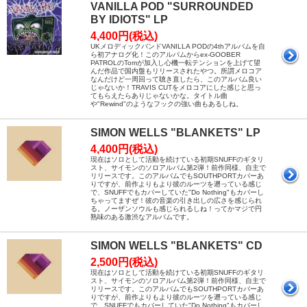
VANILLA POD "SURROUNDED
BY IDIOTS" LP
4,400円(税込)
UKメロディックバンドVANILLA PODの4thアルバムを自
ら初アナログ化！このアルバムからex-GOOBER
PATROLのTomが加入し心機一転テンションを上げて望
んだ作品で国内盤もリリースされたやつ。所謂メロコア
なんだけど一周回って聴き直したら、このアルバム良い
じゃないか！TRAVIS CUTをメロコアにした感じと思っ
てもらえたらありじゃないかな。タイトル曲
や"Rewind"のようなフックの強い曲もあるしね。
SIMON WELLS "BLANKETS" LP
4,400円(税込)
現在はソロとして活動を続けている初期SNUFFのギタリ
スト、サイモンのソロアルバム第2弾！前作同様、自主で
リリースです。このアルバムでもSOUTHPORTカバーあ
りですが、前作よりもより彼のルーツを遡っている感じ
で、SNUFFでもカバーしていた"Do Nothing"もカバーし
ちゃってますぜ！彼の音楽の引き出しの広さを感じられ
る。ノーザンソウルも感じられるしね！ってかマジで円
熟味のある激渋なアルバムです。
SIMON WELLS "BLANKETS" CD
2,500円(税込)
現在はソロとして活動を続けている初期SNUFFのギタリ
スト、サイモンのソロアルバム第2弾！前作同様、自主で
リリースです。このアルバムでもSOUTHPORTカバーあ
りですが、前作よりもより彼のルーツを遡っている感じ
で、SNUFFでもカバーしていた"Do Nothing"もカバーし