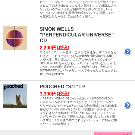
ピードアップして、メロディーもコーラスも完璧！これ
メロコアの大名曲の1つになると思うし、この曲気に入ら
ない人いるのか？これが初めての音源って恐ろしいね
な。もしFATが未だに世界中の良いバンドを発掘してた
ら確実にリリースしてただろうと思う。
SIMON WELLS
"PERPENDICULAR UNIVERSE"
CD
2,200円(税込)
早くも3rdアルバム登場！これまで同様深いサウンドなん
だけど、これまでよりもなんか希望に満ち溢れてる優し
さがある（笑）ほんと、これアコースティックだけど
SOUTHPORTなんだよね。メロディーもやっぱりサイモ
ンならではの湿り具合だし、この声だもの。今作でも
SOTHPORTのカバーあり。一人でゆったりとしたときに
聴くのがおすすめ。
POOCHED "S/T" LP
3,300円(税込)
LIPSTICK HOMICIDEのKateの新バンドPOOCHEDの
2ndアルバムのアナログにはなんと、これまでデジタル
リリースのみだった1stアルバムも全曲収録されて24曲収
録だぜ！いやいやいやこのバンド女性ボーカルポップパ
ンク好きな人は無条件で手に入れるんべきっしょ！ジャ
ングリーギターポップ好きな人にも受け入れられると思
いますよ。1分前後の曲でこれほどバラティーに飛んだ曲
をやってるのは驚き！