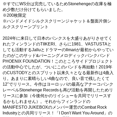
※すでにWS分は完売しているためStonehengeの在庫を極
め少数だけ分けてもらいました。
※200枚限定
※ハンドメイドシルクスクリーンジャケット＆盤面片側シ
ルクスクリーンプリント
2024年に来日して日本のパンクスを大盛りあがりさせてく
れたフィンランドのTIIKERI、さらに1981、VASTUSTAと
しても活動するJalluとドラマーのIlmariが最初からやってい
たのがこのサッド&バーニングメロディックパンクバンド
PHOENIX FOUNDATION！このところサイドプロジェクト
の活動中心でしたが、ついにこのバンドを再始動！2019年
のCUSTODYとのスプリット以来久々となる最新作は4曲入
り。あまりに素晴らしい4曲なので、良い音で残したくて
12"でリリース。今作はヨーロッパの最高なアナーコパンク
レーベルStonehenge Recordsも再び活動を再開したためリ
リースに参加（今後何かのリイシューを共同でリリースす
るかもしれません）。それからフィンランドの
MANIFESTO JUKEBOXのメンバー運営のCombat Rock
Industryとの共同リリース！「I Don't Want You Around」の