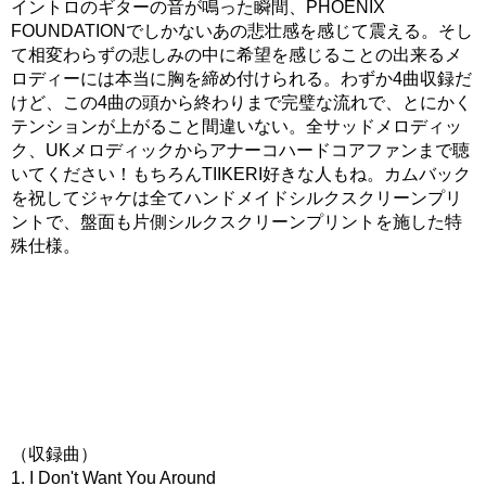
イントロのギターの音が鳴った瞬間、PHOENIX
FOUNDATIONでしかないあの悲壮感を感じて震える。そし
て相変わらずの悲しみの中に希望を感じることの出来るメ
ロディーには本当に胸を締め付けられる。わずか4曲収録だ
けど、この4曲の頭から終わりまで完璧な流れで、とにかく
テンションが上がること間違いない。全サッドメロディッ
ク、UKメロディックからアナーコハードコアファンまで聴
いてください！もちろんTIIKERI好きな人もね。カムバック
を祝してジャケは全てハンドメイドシルクスクリーンプリ
ントで、盤面も片側シルクスクリーンプリントを施した特
殊仕様。
（収録曲）
1. I Don't Want You Around