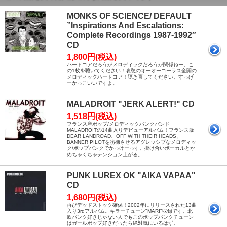
MONKS OF SCIENCE/ DEFAULT
”Inspirations And Escalations:
Complete Recordings 1987-1992″
CD
1,800円(税込)
ハードコアだろうがメロディックだろうが関係ねー。こ
の1枚を聴いてください！哀愁のオーオーコーラス全開の
メロディックハードコア！聴き直してください。すっげ
ーかっこいいですよ。
MALADROIT "JERK ALERT!" CD
1,518円(税込)
フランス産ポップ/メロディックパンクバンド
MALADROITの14曲入りデビューアルバム！フランス版
DEAR LANDROAD、OFF WITH THEIR HEADS、
BANNER PILOTを彷彿させるアグレッシブなメロディッ
ク/ポップパンクでかっけーっす。掛け合いボーカルとか
めちゃくちゃテンション上がる。
PUNK LUREX OK "AIKA VAPAA"
CD
1,680円(税込)
再びデッドストック確保！2002年にリリースされた13曲
入り3rdアルバム。キラーチューン"MARI"収録です。北
欧パンク好きじゃない人でもこのポップパンクチューン
はガールポップ好きだったら絶対気にいるはず。