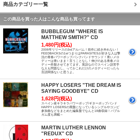
商品カテゴリー一覧
この商品を買った人はこんな商品も買ってます
BUBBLEGUM "WHERE IS
MATTHEW SMITH?" CD
1,480円(税込)
2006年リリースの3rdアルバム！前作に続き外れない！
FEEDBACKSの1stつまりはPARASITESが好きな人は撃
沈の青春パワーポップパンクバンドサウンド！青いメロ
ディーは青いまま！言うことなし！伸びのある青春メロ
ディー炸裂させてきてます。英語なのでスペイン語苦手
な人も問題なし。ってかこれだけのメロディーだったら
言語関係ないと思うよ。
HAPPY LOSERS "THE DREAM IS
SAYING GOODBYE" CD
1,628円(税込)
スペイン産キラキラパワーポップ/ギターポップバンド
HAPPY LOSERSの廃盤になっているシングルやコンピ
参加曲などをまとめた編集盤でなんと18曲収録！バブル
ガム度も満載～
MARTIN LUTHER LENNON
"REDUX" CD