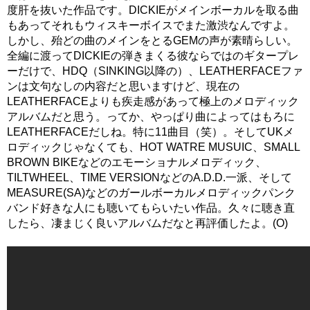
度肝を抜いた作品です。DICKIEがメインボーカルを取る曲
もあってそれもウィスキーボイスでまた激渋なんですよ。
しかし、殆どの曲のメインをとるGEMの声が素晴らしい。
全編に渡ってDICKIEの弾きまくる彼ならではのギタープレ
ーだけで、HDQ（SINKING以降の）、LEATHERFACEファ
ンは文句なしの内容だと思いますけど、現在の
LEATHERFACEよりも疾走感があって極上のメロディック
アルバムだと思う。ってか、やっぱり曲によってはもろに
LEATHERFACEだしね。特に11曲目（笑）。そしてUKメ
ロディックじゃなくても、HOT WATRE MUSUIC、SMALL
BROWN BIKEなどのエモーショナルメロディック、
TILTWHEEL、TIME VERSIONなどのA.D.D.一派、そして
MEASURE(SA)などのガールボーカルメロディックパンク
バンド好きな人にも聴いてもらいたい作品。久々に聴き直
したら、凄まじく良いアルバムだなと再評価したよ。(O)