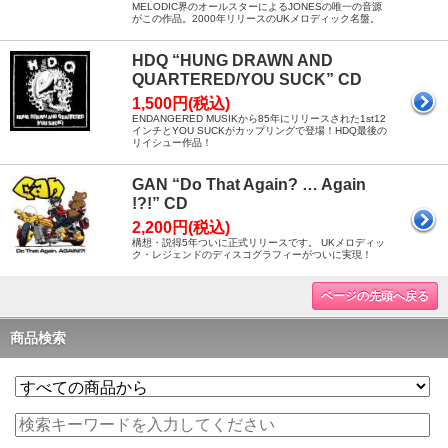
MELODIC界のオールスターによるJONESの唯一の音源
がこの作品。2000年リリースのUKメロディック名盤。
HDQ “HUNG DRAWN AND
QUARTERED/YOU SUCK” CD
1,500円(税込)
ENDANGERED MUSIKから85年にリリースされた1st12
インチとYOU SUCKがカップリングで登場！HDQ最後の
リイシュー作品！
GAN “Do That Again? … Again
!?!” CD
2,200円(税込)
構想・説得5年ついに正式リリースです。 UKメロディッ
ク・レジェンドのディスコグラフィーがついに実現！
ページの先頭へ戻る
商品検索