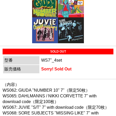
SOLD OUT
型番
WS7"_4set
販売価格
Sorry! Sold Out
（内容）
WS062: GIUDA "NUMBER 10" 7"（限定50枚）
WS065: DAHLMANNS / NIKKI CORVETTE 7" with
download code（限定100枚）
WS067: JUVIE "S/T" 7" with download code（限定70枚）
WS068: SORE SUBJECTS "MISSING LIKE" 7" with