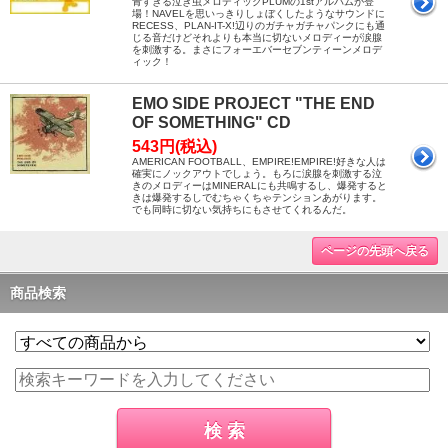
青すぎる泣き虫メロディックPLUMの1stアルバムが登
場！NAVELを思いっきりしょぼくしたようなサウンドに
RECESS、PLAN-IT-X!辺りのガチャガチャパンクにも通
じる音だけどそれよりも本当に切ないメロディーが涙腺
を刺激する。まさにフォーエバーセブンティーンメロデ
ィック！
EMO SIDE PROJECT "THE END
OF SOMETHING" CD
543円(税込)
AMERICAN FOOTBALL、EMPIRE!EMPIRE!好きな人は
確実にノックアウトでしょう。もろに涙腺を刺激する泣
きのメロディーはMINERALにも共鳴するし、爆発すると
きは爆発するしでむちゃくちゃテンションあがります。
でも同時に切ない気持ちにもさせてくれるんだ。
ページの先頭へ戻る
商品検索