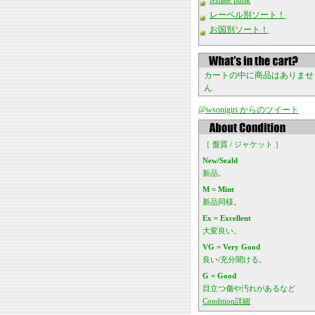
female punk
レーベル別ソート！
お国別ソート！
カートの中に商品はありませ
ん
@wsonigiri からのツイート
［ 盤質 / ジャケット ］
New/Seald
新品。
M = Mint
新品同様。
Ex = Excellent
大変良い。
VG = Very Good
良い/充分聞ける。
G = Good
目立つ傷や汚れがあるなど
Condition詳細