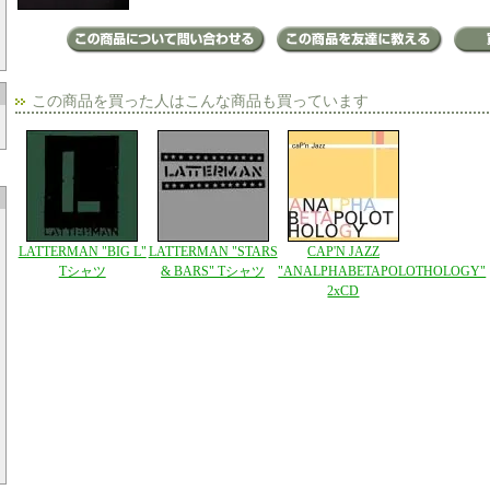
この商品を買った人はこんな商品も買っています
LATTERMAN "BIG L"
LATTERMAN "STARS
CAP'N JAZZ
Tシャツ
& BARS" Tシャツ
"ANALPHABETAPOLOTHOLOGY"
2xCD