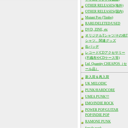
OTHER RELEASES(海外)
OTHER RELEASES(国内)
Mutant Pop (Timbo)
RARE/DELETED/USED
DVD, ZINE, etc
オリジナルTシャツ/その他T
シャツ、関連グッズ
缶バッヂ
レコード/CDアクセサリー
(不織布やCDケース等)
Ltd. Quantity CHEAPOS（セ
ール品）
新入荷＆再入荷
UK MELODIC
PUNK/HARDCORE
UMEA PUNK!!!
EMO/INDIE ROCK
POWER POP/GUITAR
POP/INDIE POP
RAMONE PUNK