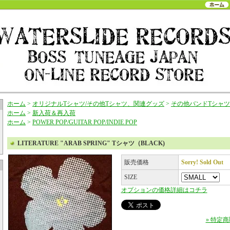
ホーム
>
オリジナルTシャツ/その他Tシャツ、関連グッズ
>
その他バンドTシャ
ホーム
>
新入荷＆再入荷
ホーム
>
POWER POP/GUITAR POP/INDIE POP
LITERATURE "ARAB SPRING" Tシャツ（BLACK)
販売価格
Sorry! Sold Out
SIZE
オプションの価格詳細はコチラ
» 特定