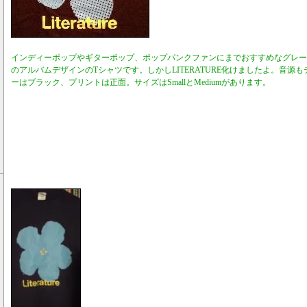
インディーポップやギターポップ、ポップパンクファンにまでおすすめなグレートな
のアルバムデザインのTシャツです。しかしLITERATURE化けましたよ。音源
ーはブラック、プリントは正面。サイズはSmallとMediumがあります。