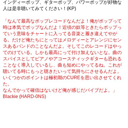
インディーポップ、ギターポップ、パワーポップが好物な
人は是非聴いてみてください！(KP)
「なんて最高なポップレコードなんだよ！俺がポップって
時は本気でポップなんだよ！近頃の奴等ときたらポップっ
ていう意味をチャートに入ってる音楽と履き違えてやが
る。だけど俺たちにとってはメロディーとアレンジにセン
スあるバンドのことなんだよ。そしてこのレコードはやっ
てのけている。しかも最高にって付け加えないとな。曲の
スパイスとしてピアノやアコースティックギターも恐れる
ことなく導入しているし、曲も短めにやってるね。これが
聴いてる時にもっと聴きたいって気持ちにさせるんだよ。
いくつかのポイントは極初期のCUREを思い出させてくれ
た。
なんでかって確信はないけど俺が感じだバイブだよ。」
Blackie (HARD-0NS)