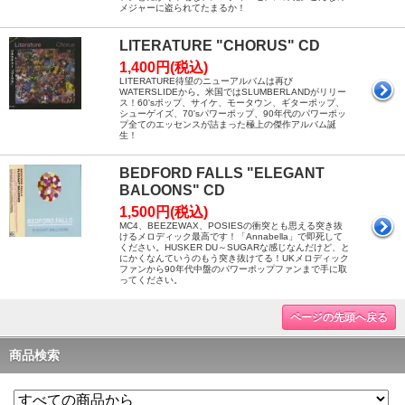
メジャーに盗られてたまるか！
LITERATURE "CHORUS" CD
1,400円(税込)
LITERATURE待望のニューアルバムは再び
WATERSLIDEから。米国ではSLUMBERLANDがリリー
ス！60'sポップ、サイケ、モータウン、ギターポップ、
シューゲイズ、70'sパワーポップ、90年代のパワーポッ
プ全てのエッセンスが詰まった極上の傑作アルバム誕
生！
BEDFORD FALLS "ELEGANT
BALOONS" CD
1,500円(税込)
MC4、BEEZEWAX、POSIESの衝突とも思える突き抜
けるメロディック最高です！「Annabella」で即死して
ください。HUSKER DU～SUGARな感じなんだけど、と
にかくなんていうのもう突き抜けてる！UKメロディック
ファンから90年代中盤のパワーポップファンまで手に取
ってください。
ページの先頭へ戻る
商品検索