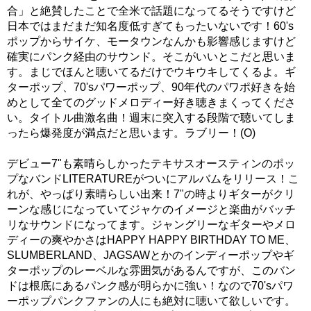
合」と絶賛したことで全米で話題になってるそうですけど
日本ではまだまだ知名度低すぎてもったいないです！60's
ポップからサイケ、モータウンなんかも影響感じますけど
確実にパンク経由のサウンド。そこがいいとこだと思いま
す。まじでほんと聴いてるだけでウキウキしてくるよ。ギ
ターポップ、70'sパワーポップ、90年代のパワポ好きを始
めとして全てのグッドメロディー好き聴きまくってくださ
い。タイトル曲激名曲！週末に突入する段階で聴いてしま
ったら爆発度が満点だと思います。ラブリー！(O)
デビュー7"も素晴らしかったテキサスオースティンのポッ
プなバンドLITERATUREがついにアルバムをリリース！こ
れが、やっぱり素晴らしい出来！7"の時よりギターがクリ
ーンな感じになっていてジャケのイメージと楽曲がバッチ
リなサウンドになってます。ジャングリーなギターやメロ
ディーの爽やかさはHAPPY HAPPY BIRTHDAY TO ME、
SLUMBERLAND、JAGSAWとかのインディーポップやギ
ターポップのレーベルな雰囲気があるんですが、このバン
ドは根底にあるパンク感が明らかに強い！なので70'sパワ
ーポップパンクファンの人にも絶対に聴いて欲しいです。