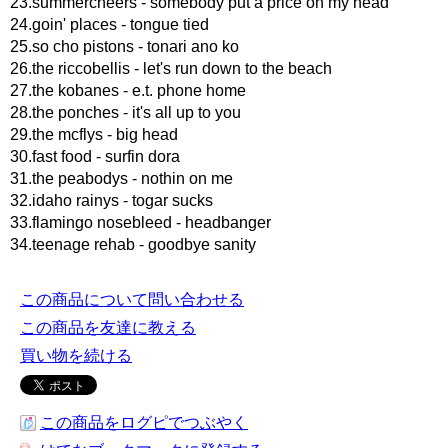
23.summercheers - somebody put a price on my head
24.goin' places - tongue tied
25.so cho pistons - tonari ano ko
26.the riccobellis - let's run down to the beach
27.the kobanes - e.t. phone home
28.the ponches - it's all up to you
29.the mcflys - big head
30.fast food - surfin dora
31.the peabodys - nothin on me
32.idaho rainys - togar sucks
33.flamingo nosebleed - headbanger
34.teenage rehab - goodbye sanity
この商品について問い合わせる
この商品を友達に教える
買い物を続ける
この商品をログピでつぶやく