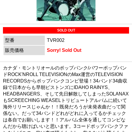
SOLD OUT
型番
TVR002
販売価格
Sorry! Sold Out
カナダ・モントリオールのポップパンク/パワーポップバン
ドROCK'NROLL TELEVISIONのMax運営のTELEVISION
RECORDSからポップパンクコンピ登場！34バンド34曲収
録で日本からも早朝ピストンズにIDAHO RAINYS、
HEADBANGERS、そして先日解散してしまったSOLANAX
もSCREECHING WEASELトリビュートアルバムに続いて
海外リリースじゃんか！！既発だろうが未発表曲だって関
係ない。だって34バンドどれがどれに入ってるかチェック
は各自でお願いします！！アルバム全体を通してコンピな
んだから聴けばいいと思います。3コードポップパンクファ