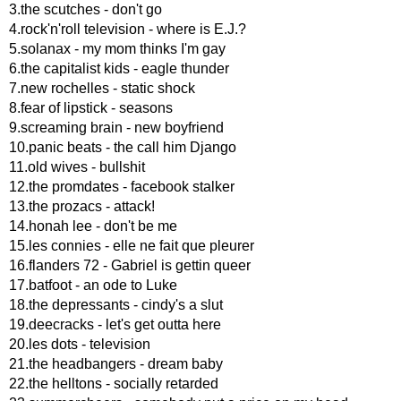
3.the scutches - don't go
4.rock'n'roll television - where is E.J.?
5.solanax - my mom thinks I'm gay
6.the capitalist kids - eagle thunder
7.new rochelles - static shock
8.fear of lipstick - seasons
9.screaming brain - new boyfriend
10.panic beats - the call him Django
11.old wives - bullshit
12.the promdates - facebook stalker
13.the prozacs - attack!
14.honah lee - don't be me
15.les connies - elle ne fait que pleurer
16.flanders 72 - Gabriel is gettin queer
17.batfoot - an ode to Luke
18.the depressants - cindy's a slut
19.deecracks - let's get outta here
20.les dots - television
21.the headbangers - dream baby
22.the helltons - socially retarded