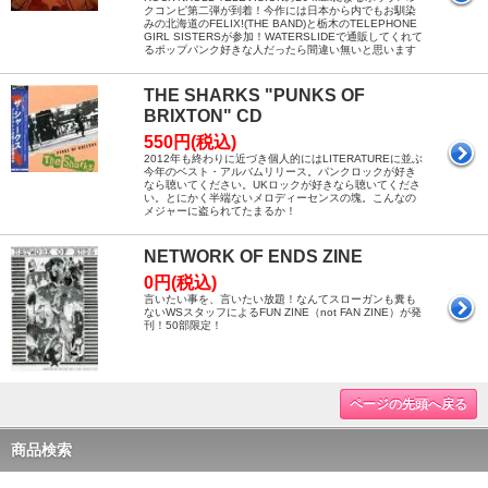
クコンピ第二弾が到着！今作には日本から内でもお馴染
みの北海道のFELIX!(THE BAND)と栃木のTELEPHONE
GIRL SISTERSが参加！WATERSLIDEで通販してくれて
るポップパンク好きな人だったら間違い無いと思います
THE SHARKS "PUNKS OF
BRIXTON" CD
550円(税込)
2012年も終わりに近づき個人的にはLITERATUREに並ぶ
今年のベスト・アルバムリリース。パンクロックが好き
なら聴いてください。UKロックが好きなら聴いてくださ
い。とにかく半端ないメロディーセンスの塊。こんなの
メジャーに盗られてたまるか！
NETWORK OF ENDS ZINE
0円(税込)
言いたい事を、言いたい放題！なんてスローガンも糞も
ないWSスタッフによるFUN ZINE（not FAN ZINE）が発
刊！50部限定！
ページの先頭へ戻る
商品検索