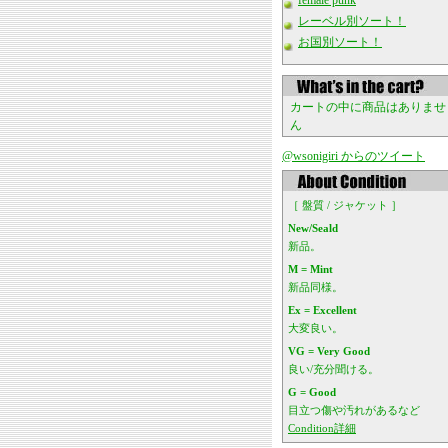
female punk
レーベル別ソート！
お国別ソート！
カートの中に商品はありませ
ん
@wsonigiri からのツイート
［ 盤質 / ジャケット ］
New/Seald
新品。
M = Mint
新品同様。
Ex = Excellent
大変良い。
VG = Very Good
良い/充分聞ける。
G = Good
目立つ傷や汚れがあるなど
Condition詳細