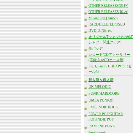
OTHER RELEASES(海外)
OTHER RELEASES(国内)
Mutant Pop (Timbo)
RARE/DELETED/USED
DVD, ZINE, etc
オリジナルTシャツ/その他T
シャツ、関連グッズ
缶バッヂ
レコード/CDアクセサリー
(不織布やCDケース等)
Ltd. Quantity CHEAPOS（セ
ール品）
新入荷＆再入荷
UK MELODIC
PUNK/HARDCORE
UMEA PUNK!!!
EMO/INDIE ROCK
POWER POP/GUITAR
POP/INDIE POP
RAMONE PUNK