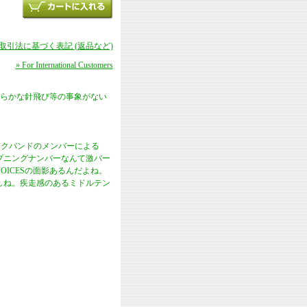
商取引法に基づく表記 (返品など)
» For International Customers
らかな針飛び等の事象がない
ィーロックバンドのメンバーによる
ープニングナンバーなんて激バー
OICESの面影あるんだよね。
しね。疾走感のあるミドルテン