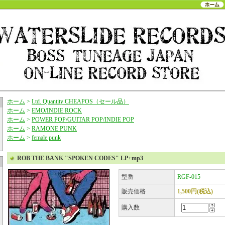
ホーム
>
Ltd. Quantity CHEAPOS（セール品）
ホーム
>
EMO/INDIE ROCK
ホーム
>
POWER POP/GUITAR POP/INDIE POP
ホーム
>
RAMONE PUNK
ホーム
>
female punk
ROB THE BANK "SPOKEN CODES" LP+mp3
型番
RGF-015
販売価格
1,500円(税込)
購入数