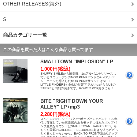
OTHER RELEASES(海外)
S
商品カテゴリー一覧
この商品を買った人はこんな商品も買ってます
SMALLTOWN "IMPLOSION" LP
1,000円(税込)
SNUFFY SMILEから編集盤、1stアルバムをリリースし
ているスウェーデンのMOD PUNKバンドの2ndアルバ
ム。ホーンも導入したMOD PUNKサウンドはSTIFF
LITTLE FINGERSやJAMの影響下でありながらもUSの
STRIKEと同列の渋さです。POWER POP好きにも！
BITE "RIGHT DOWN YOUR
ALLEY" LP+mp3
2,280円(税込)
スペインののモッド・パワーポップパンクバンド！90年
代に存在していた疾走感のあるモッドに憧れたポップパ
ンク直系なサウンドはSMALLTOWN、PARASITES、も
ちろん同郷のCHEEKS、FEEDBACKS好きな人もビビっ
とくるんじゃないかな。BACK TO FRONT収録のポップ